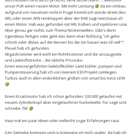
durchstöbern und da ich ja nichts Serie lassen kann .... Bekommt
unser PUK einen neuen Motor. Mit mehr Leistung
da ein Umbau
🤣
aufgrund von Gesetzen nicht in Frage kommt (ich würde direkt den
ARL oder einen AFN reinkloppen aber der RAR sagt nein) baue ich
einen Motor. Hab was gefunden mit ARL Kolben und injektoren usw.
Aber genau gar nichts zum Thema Nockenwellen. Gibt's denn
irgendwas fertiges oder geht das dann eher Richtung "ich gehe
schrick oder dbilas auf die Nerven bis die mir bauen was ich will"?
Pleuel hab ich gefunden.
Abgaskrümmer wird wohl ein Rohrkrümmer und die ansaugseite
und Ladeluftstrecke .. die übliche Prozedur.
Einen wassergeführten ladeluftkühler samt kühler, pumpen und
Pumpensteuerung hab ich von meinem E30 Projekt rumliegen.
Turbos auch in allen erdenklichen größen von smart bis Iveco LKW
🤣
Einen Ersatzmotor hab ich schon gefunden. 530.000 gelaufen mit
neuem Zylinderkopf aber eingelaufener Kurbelwelle. Für sage und
schreibe 75€
🤣
Haut mal ein paar Ideen oder vielleicht sogar Erfahrungen raus
(Um Getriebe bremsen und co kümmere ich mich später, da hab ich