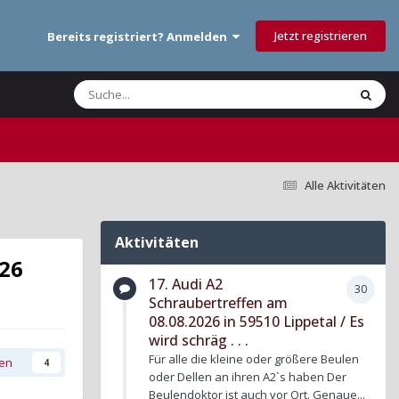
Jetzt registrieren
Bereits registriert? Anmelden
Alle Aktivitäten
Aktivitäten
026
17. Audi A2
30
Schraubertreffen am
08.08.2026 in 59510 Lippetal / Es
wird schräg . . .
Für alle die kleine oder größere Beulen
gen
4
oder Dellen an ihren A2`s haben Der
Beulendoktor ist auch vor Ort. Genaue...