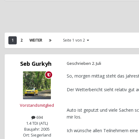
1
2
WEITER
Seite 1 von 2
Seb Gurkyh
Geschrieben
2. Juli
So, morgen mittag steht das Jahrest
Der Wetterbericht sieht relativ gut
Vorstandsmitglied
Auto ist geputzt und viele Sachen s
mir los.
694
1.4 TDI (ATL)
Baujahr: 2005
Ich wünsche allen Teilnehmern eine 
Ort: Siegerland