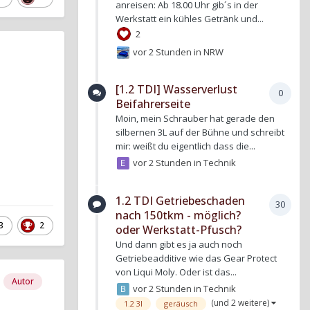
anreisen: Ab 18.00 Uhr gib´s in der
Werkstatt ein kühles Getränk und...
2
vor 2 Stunden
in
NRW
[1.2 TDI] Wasserverlust
0
Beifahrerseite
Moin, mein Schrauber hat gerade den
silbernen 3L auf der Bühne und schreibt
mir: weißt du eigentlich dass die...
vor 2 Stunden
in
Technik
1.2 TDI Getriebeschaden
30
nach 150tkm - möglich?
3
2
oder Werkstatt-Pfusch?
Und dann gibt es ja auch noch
Getriebeadditive wie das Gear Protect
von Liqui Moly. Oder ist das...
Autor
vor 2 Stunden
in
Technik
(und 2 weitere)
1.2 3l
geräusch