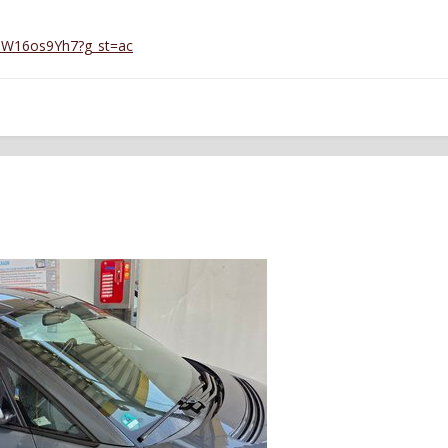
MW16os9Yh7?g_st=ac