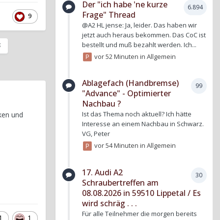
Der "ich habe 'ne kurze
6.894
Frage" Thread
9
@A2 HL jense: Ja, leider. Das haben wir
jetzt auch heraus bekommen. Das CoC ist
bestellt und muß bezahlt werden. Ich...
vor 52 Minuten
in
Allgemein
Ablagefach (Handbremse)
99
"Advance" - Optimierter
Nachbau ?
Ist das Thema noch aktuell? Ich hätte
ken und
Interesse an einem Nachbau in Schwarz.
VG, Peter
vor 54 Minuten
in
Allgemein
17. Audi A2
30
Schraubertreffen am
08.08.2026 in 59510 Lippetal / Es
wird schräg . . .
Für alle Teilnehmer die morgen bereits
1
1