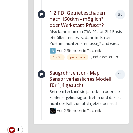
1.2 TDI Getriebeschaden
30
nach 150tkm - möglich?
oder Werkstatt-Pfusch?
Also kann man ein 75W 90 auf GL4 Basis
einfüllen und es ist dann im kalten
Zustand nicht zu zähflüssig? Und wie...
vor 2 Stunden
in
Technik
(und 2 weitere)
1.2 3l
geräusch
Saugrohrsensor - Map
11
Sensor verlässliches Modell
für 1,4 gesucht
Bei nem Leck müßte ja ruckeln oder die
Fehler regelmäßig auftreten und das ist
nicht der Fall, zumal ich jetzt über noch...
vor 2 Stunden
in
Technik
4