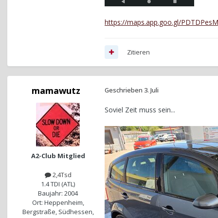
https://maps.app.goo.gl/PDTDPes
Zitieren
mamawutz
Geschrieben
3. Juli
Soviel Zeit muss sein...
A2-Club Mitglied
2,4Tsd
1.4 TDI (ATL)
Baujahr: 2004
Ort: Heppenheim,
Bergstraße, Südhessen,