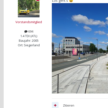
Los geht's
😀
Vorstandsmitglied
694
1.4 TDI (ATL)
Baujahr: 2005
Ort: Siegerland
Zitieren