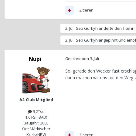
Zitieren
2. Jul
Seb Gurkyh
änderte den Titel in
2. Jul
Seb Gurkyh
angepinnt und empf
Nupi
Geschrieben
3. Juli
So, gerade den Wecker fast erschla
dann machen wir uns auf den Weg z
A2-Club Mitglied
9,2Tsd
1.6 FSI (BAD)
Baujahr: 2003
Ort: Märkischer
Kreis/NRW
Zitieren