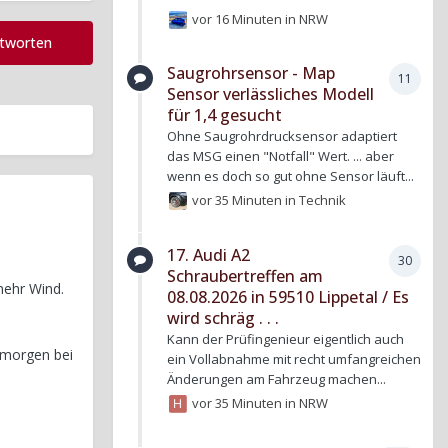
vor 16 Minuten
in
NRW
ntworten
Saugrohrsensor - Map
11
Sensor verlässliches Modell
für 1,4 gesucht
Ohne Saugrohrdrucksensor adaptiert
das MSG einen "Notfall" Wert. ... aber
wenn es doch so gut ohne Sensor läuft...
vor 35 Minuten
in
Technik
17. Audi A2
30
Schraubertreffen am
mehr Wind.
08.08.2026 in 59510 Lippetal / Es
wird schräg . . .
Kann der Prüfingenieur eigentlich auch
1 morgen bei
ein Vollabnahme mit recht umfangreichen
Änderungen am Fahrzeug machen...
vor 35 Minuten
in
NRW