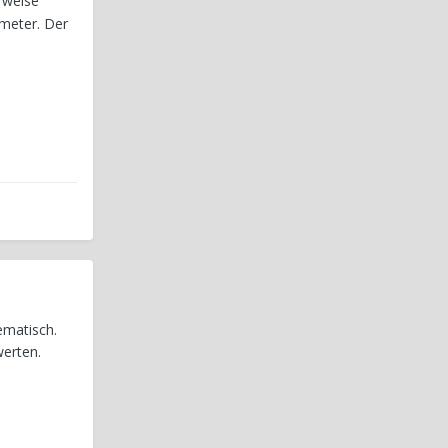
rweise
ometer. Der
lematisch.
erten.