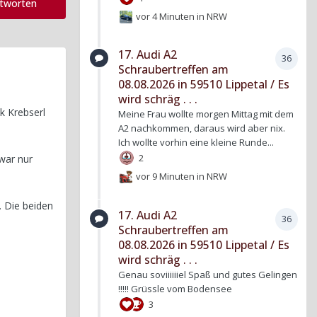
ntworten
vor 4 Minuten
in
NRW
17. Audi A2
36
Schraubertreffen am
08.08.2026 in 59510 Lippetal / Es
wird schräg . . .
k Krebserl
Meine Frau wollte morgen Mittag mit dem
A2 nachkommen, daraus wird aber nix.
Ich wollte vorhin eine kleine Runde...
2
 war nur
vor 9 Minuten
in
NRW
 Die beiden
17. Audi A2
36
Schraubertreffen am
08.08.2026 in 59510 Lippetal / Es
wird schräg . . .
Genau soviiiiiiel Spaß und gutes Gelingen
!!!!! Grüssle vom Bodensee
3