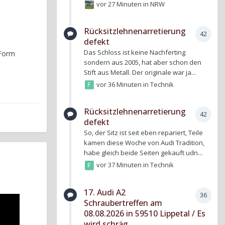
vor 27 Minuten
in
NRW
Rücksitzlehnenarretierung
42
defekt
Das Schloss ist keine Nachferting
 Form
sondern aus 2005, hat aber schon den
Stift aus Metall. Der originale war ja...
vor 36 Minuten
in
Technik
Rücksitzlehnenarretierung
42
defekt
So, der Sitz ist seit eben repariert, Teile
kamen diese Woche von Audi Tradition,
habe gleich beide Seiten gekauft udn...
vor 37 Minuten
in
Technik
17. Audi A2
36
Schraubertreffen am
08.08.2026 in 59510 Lippetal / Es
wird schräg . . .