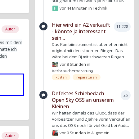
30k gelaufen und war 3 Jahre alt. Gruß
vor 44 Minuten
in
Technik
Hier wird ein A2 verkauft
11.228
Autor
- könnte ja interessant
sein...
eis mit dem
Das Kombiinstrument ist aber eher nicht
hätte ich
original mit den silbernen Ringen. Das
aden
wäre bei dem Bj mit schwarzen Ringen.....
vor 8 Stunden
in
Verbraucherberatung
kosten
reparaturen
Defektes Schiebedach
26
Open Sky OSS an unserem
Kleinen
Wir hatten damals das Glück, dass der
Vorbesitzer rund 2 Jahre vorm Verkauf an
uns das OSS noch für viel Geld bei Audi...
vor 9 Stunden
in
Allgemein
Autor