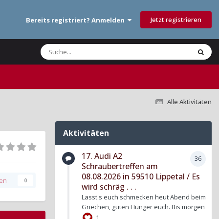
Jetzt registrieren
Bereits registriert? Anmelden
Alle Aktivitäten
Aktivitäten
17. Audi A2
36
Schraubertreffen am
08.08.2026 in 59510 Lippetal / Es
gen
0
wird schräg . . .
Lasst's euch schmecken heut Abend beim
Griechen, guten Hunger euch. Bis morgen
1