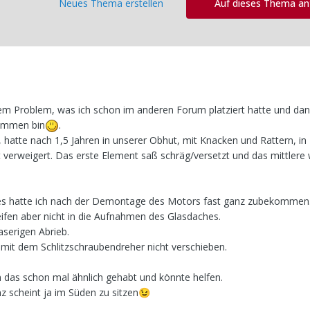
Neues Thema erstellen
Auf dieses Thema a
nem Problem, was ich schon im anderen Forum platziert hatte und dan
kommen bin
.
 hatte nach 1,5 Jahren in unserer Obhut, mit Knacken und Rattern, in
st verweigert. Das erste Element saß schräg/versetzt und das mittlere
es hatte ich nach der Demontage des Motors fast ganz zubekommen.
eifen aber nicht in die Aufnahmen des Glasdaches.
serigen Abrieb.
mit dem Schlitzschraubendreher nicht verschieben.
das schon mal ähnlich gehabt und könnte helfen.
 scheint ja im Süden zu sitzen
😉