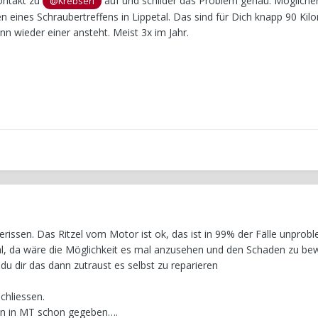
ontakt zu
auf und schilder das Problem genau. Mögliche
@Krebserl
n eines Schraubertreffens in Lippetal. Das sind für Dich knapp 90 Kil
 wieder einer ansteht. Meist 3x im Jahr.
 gerissen. Das Ritzel vom Motor ist ok, das ist in 99% der Fälle unprob
l, da wäre die Möglichkeit es mal anzusehen und den Schaden zu bew
du dir das dann zutraust es selbst zu reparieren
chliessen.
ann in MT schon gegeben….