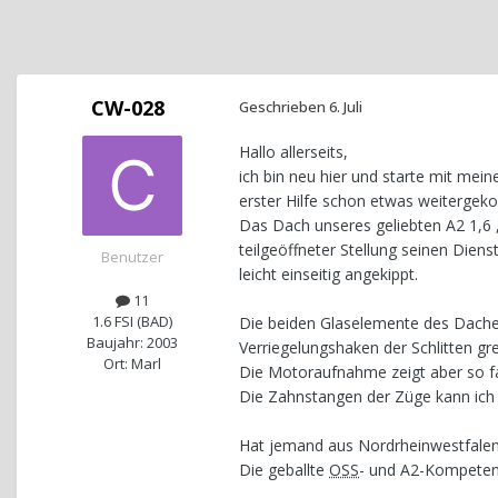
CW-028
Geschrieben
6. Juli
Hallo allerseits,
ich bin neu hier und starte mit mei
erster Hilfe schon etwas weiterge
Das Dach unseres geliebten A2 1,6 ,
teilgeöffneter Stellung seinen Dien
Benutzer
leicht einseitig angekippt.
11
1.6 FSI (BAD)
Die beiden Glaselemente des Dach
Baujahr: 2003
Verriegelungshaken der Schlitten gr
Ort: Marl
Die Motoraufnahme zeigt aber so fa
Die Zahnstangen der Züge kann ich 
Hat jemand aus Nordrheinwestfalen 
Die geballte
OSS
- und A2-Kompetenz