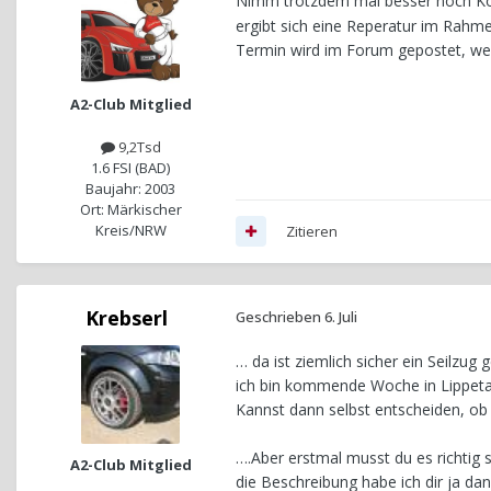
Nimm trotzdem mal besser noch K
ergibt sich eine Reperatur im Rahme
Termin wird im Forum gepostet, wenn
A2-Club Mitglied
9,2Tsd
1.6 FSI (BAD)
Baujahr: 2003
Ort: Märkischer
Kreis/NRW
Zitieren
Krebserl
Geschrieben
6. Juli
… da ist ziemlich sicher ein Seilzug
ich bin kommende Woche in Lippeta
Kannst dann selbst entscheiden, ob 
….Aber erstmal musst du es richtig s
A2-Club Mitglied
die Beschreibung habe ich dir ja d