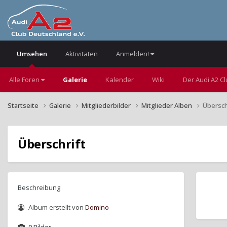
Umsehen
Aktivitäten
Anmelden!
Alle Foren
Galerie
Kalender
Wiki
Der Audi A2 C
Startseite
Galerie
Mitgliederbilder
Mitglieder Alben
Übersch
Überschrift
Beschreibung
Album erstellt von
Domino
0 Bilder