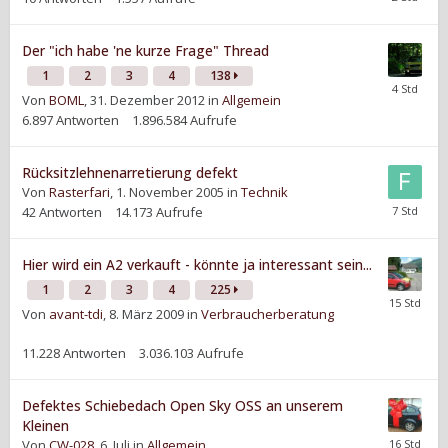
Der "ich habe 'ne kurze Frage" Thread
1
2
3
4
138
Von
BOML
,
31. Dezember 2012
in
Allgemein
6.897
Antworten
1.896.584
Aufrufe
Rücksitzlehnenarretierung defekt
Von
Rasterfari
,
1. November 2005
in
Technik
42
Antworten
14.173
Aufrufe
Hier wird ein A2 verkauft - könnte ja interessant sein...
1
2
3
4
225
Von
avant-tdi
,
8. März 2009
in
Verbraucherberatung
11.228
Antworten
3.036.103
Aufrufe
Defektes Schiebedach Open Sky OSS an unserem
Kleinen
Von
CW-028
,
6. Juli
in
Allgemein