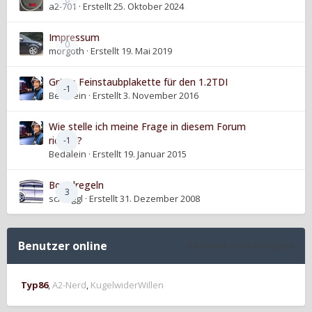
a2-701
· Erstellt
25. Oktober 2024
Impressum
0
morgoth
· Erstellt
19. Mai 2019
Grüne Feinstaubplakette für den 1.2TDI
-1
Bedalein
· Erstellt
3. November 2016
Wie stelle ich meine Frage in diesem Forum
richtig?
-1
Bedalein
· Erstellt
19. Januar 2015
Boardregeln
3
schniggl
· Erstellt
31. Dezember 2008
Benutzer online
(Gesamte Liste anzeigen)
Typ86
A2-Nerd
KugelwiderWillen