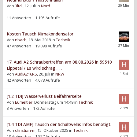
Von
3ltdi
,
12. Juli
in
Nord
11
Antworten
1.195
Aufrufe
Kosten Tausch Klimakondensator
Von
nbach
,
18. Mai 2018
in
Technik
47
Antworten
19.098
Aufrufe
17. Audi A2 Schraubertreffen am 08.08.2026 in 59510
Lippetal / Es wird schräg . . .
Von
AudiA216RS
,
20. Juli
in
NRW
42
Antworten
4.078
Aufrufe
[1.2 TDI] Wasserverlust Beifahrerseite
Von
Eumeltier
,
Donnerstag um 14:49
in
Technik
3
Antworten
172
Aufrufe
[1.4 TDI AMF] Tausch der Schaltwelle: Infos benötigt.
Von
christian-m
,
15. Oktober 2025
in
Technik
10
Antworten
1.557
Aufrufe