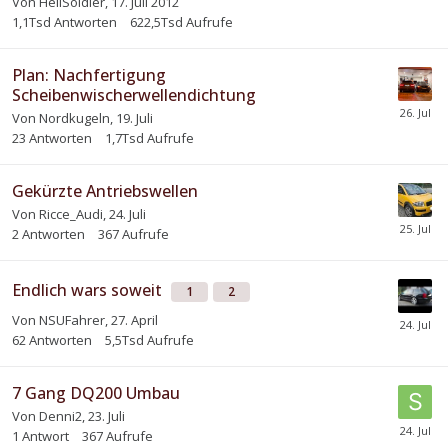
Von
HellSoldier
,
17. Juli 2012
1,1Tsd
Antworten
622,5Tsd
Aufrufe
Plan: Nachfertigung
Scheibenwischerwellendichtung
Von
Nordkugeln
,
19. Juli
23
Antworten
1,7Tsd
Aufrufe
Gekürzte Antriebswellen
Von
Ricce_Audi
,
24. Juli
2
Antworten
367
Aufrufe
Endlich wars soweit
1
2
Von
NSUFahrer
,
27. April
62
Antworten
5,5Tsd
Aufrufe
7 Gang DQ200 Umbau
Von
Denni2
,
23. Juli
1
Antwort
367
Aufrufe