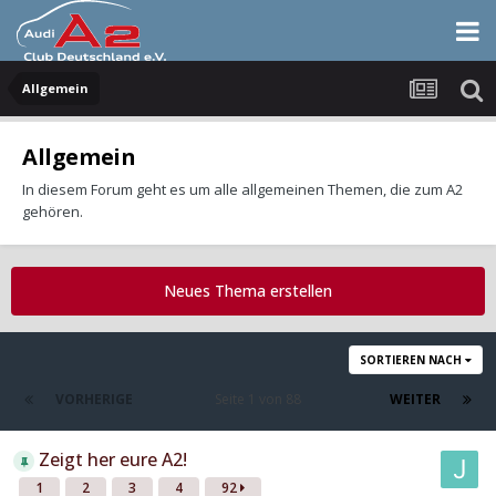
Allgemein
Allgemein
In diesem Forum geht es um alle allgemeinen Themen, die zum A2
gehören.
Neues Thema erstellen
SORTIEREN NACH
VORHERIGE
Seite 1 von 88
WEITER
Zeigt her eure A2!
1
2
3
4
92