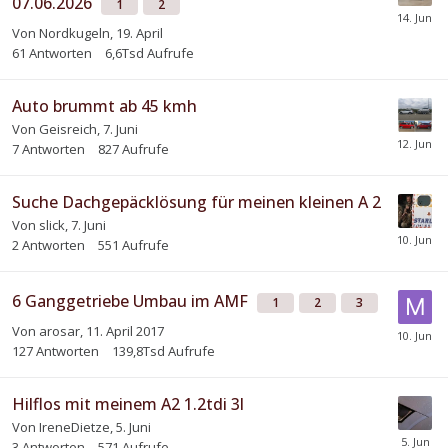
07.06.2026
1
2
Von
Nordkugeln
,
19. April
61
Antworten
6,6Tsd
Aufrufe
Auto brummt ab 45 kmh
Von
Geisreich
,
7. Juni
7
Antworten
827
Aufrufe
Suche Dachgepäcklösung für meinen kleinen A 2
Von
slick
,
7. Juni
2
Antworten
551
Aufrufe
6 Ganggetriebe Umbau im AMF
1
2
3
Von
arosar
,
11. April 2017
127
Antworten
139,8Tsd
Aufrufe
Hilflos mit meinem A2 1.2tdi 3l
Von
IreneDietze
,
5. Juni
3
Antworten
571
Aufrufe