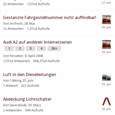
23
Antworten
1,5Tsd
Aufrufe
Gestanzte Fahrgestellnummer nicht auffindbar!
Von
mcfrech
,
28. Mai
12
Antworten
1,3Tsd
Aufrufe
Audi A2 auf anderen Internetseiten
1
2
3
4
26
Von
hirsetier
,
8. April 2008
1,3Tsd
Antworten
606,3Tsd
Aufrufe
Luft in den Dieselleitungen
Von
Tdiking
,
25. Juni
1
Antwort
322
Aufrufe
Abdeckung Lichtschalter
Von
laverdaolli
,
30. März
2
Antworten
994
Aufrufe