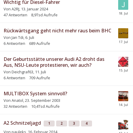
Wichtig für Diesel-Fahrer
Von
A2RJ
,
13. Januar 2024
47
Antworten
8,9Tsd
Aufrufe
Rückwärtsgang geht nicht mehr raus beim BHC
Von
Jan Tdi
,
6. Juli
6
Antworten
689
Aufrufe
Der Geburtsstätte unserer Audi A2 droht das
Aus, NSU-Leute protestieren, wir auch?
Von
Deichgraf63
,
11. Juli
6
Antworten
709
Aufrufe
MULTIBOX System sinnvoll?
Von
Anatol
,
23. September 2003
32
Antworten
10,4Tsd
Aufrufe
A2 Schnitzeljagd
1
2
3
4
Von
pauleks
,
16. Februar 2014