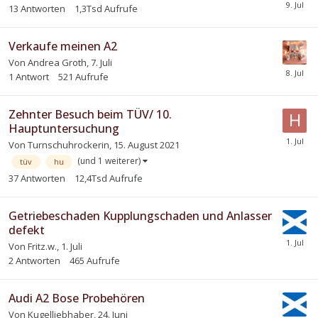
13
Antworten
1,3Tsd
Aufrufe
Verkaufe meinen A2
Von
Andrea Groth
,
7. Juli
1
Antwort
521
Aufrufe
Zehnter Besuch beim TÜV/ 10.
Hauptuntersuchung
Von
Turnschuhrockerin
,
15. August 2021
(und 1 weiterer)
tüv
hu
37
Antworten
12,4Tsd
Aufrufe
Getriebeschaden Kupplungschaden und Anlasser
defekt
Von
Fritz.w.
,
1. Juli
2
Antworten
465
Aufrufe
Audi A2 Bose Probehören
Von
Kugelliebhaber
,
24. Juni