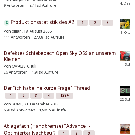
9
Antworten
2,4Tsd
Aufrufe
Produktionsstatistik des A2
1
2
3
Von
olijan
,
18. August 2006
111
Antworten
273,8Tsd
Aufrufe
Defektes Schiebedach Open Sky OSS an unserem
Kleinen
Von
CW-028
,
6. Juli
26
Antworten
1,9Tsd
Aufrufe
Der "ich habe 'ne kurze Frage" Thread
1
2
3
4
138
Von
BOML
,
31. Dezember 2012
6,9Tsd
Antworten
1,9Mio
Aufrufe
Ablagefach (Handbremse) "Advance" -
Optimierter Nachbau ?
1
2
3