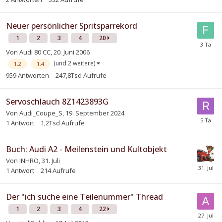
Neuer persönlicher Spritsparrekord
1
2
3
4
20
Von
Audi 80 CC
,
20. Juni 2006
(und 2 weitere)
1.2
1.4
959
Antworten
247,8Tsd
Aufrufe
Servoschlauch 8Z1423893G
Von
Audi_Coupe_S
,
19. September 2024
1
Antwort
1,2Tsd
Aufrufe
Buch: Audi A2 - Meilenstein und Kultobjekt
Von
INHRO
,
31. Juli
1
Antwort
214
Aufrufe
Der "ich suche eine Teilenummer" Thread
1
2
3
4
22