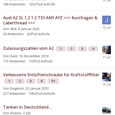
166
Antworten
120,5Tsd
Aufrufe
Audi A2 3L 1,2 1.2 TDI ANY AYZ >>> Kurzfragen &
Laberthread <<<
Von
3ltdi
,
9. Januar 2025
33
Antworten
4,6Tsd
Aufrufe
Zulassungszahlen vom A2
1
2
3
4
Von Gast,
19. November 2010
172
Antworten
110Tsd
Aufrufe
Verbesserte Entlüfterschraube für Kraftstofffilter
1
2
3
4
5
Von
Degimon
,
22. Januar 2012
227
Antworten
109,4Tsd
Aufrufe
Tanken in Deutschland...
Von
chutxin
,
7. Juli