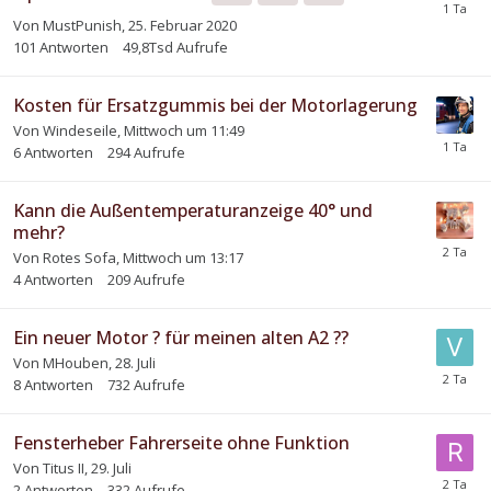
Von
MustPunish
,
25. Februar 2020
101
Antworten
49,8Tsd
Aufrufe
Kosten für Ersatzgummis bei der Motorlagerung
Von
Windeseile
,
Mittwoch um 11:49
6
Antworten
294
Aufrufe
Kann die Außentemperaturanzeige 40° und
mehr?
Von
Rotes Sofa
,
Mittwoch um 13:17
4
Antworten
209
Aufrufe
Ein neuer Motor ? für meinen alten A2 ??
Von
MHouben
,
28. Juli
8
Antworten
732
Aufrufe
Fensterheber Fahrerseite ohne Funktion
Von
Titus II
,
29. Juli
2
Antworten
332
Aufrufe