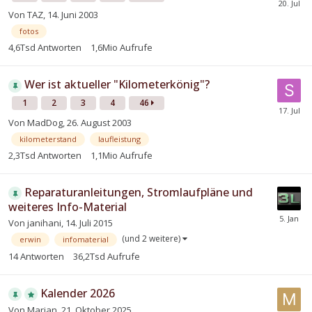
Von
TAZ
,
14. Juni 2003
fotos
4,6Tsd
Antworten
1,6Mio
Aufrufe
Wer ist aktueller "Kilometerkönig"?
1
2
3
4
46
Von
MadDog
,
26. August 2003
kilometerstand
laufleistung
2,3Tsd
Antworten
1,1Mio
Aufrufe
Reparaturanleitungen, Stromlaufpläne und
weiteres Info-Material
Von
janihani
,
14. Juli 2015
(und 2 weitere)
erwin
infomaterial
14
Antworten
36,2Tsd
Aufrufe
Kalender 2026
Von
Marjan
,
21. Oktober 2025