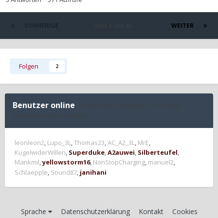
VORHERIGE
Seite 1 von 88
WEITER
Folgen
2
Benutzer online
16 Benutzer
, 3 Anonym, 128 Gäste
(Gesamte Liste anzeigen)
leonleon2
Lupo_3L
Thomas23
AC_A2_3L
MrE
KugelwiderWillen
Superduke
A2auwei
Silberteufel
Mankmil
yellowstorm16
NonStopCharging
manuel2
Schlaepple
Sound87
janihani
Sprache
Datenschutzerklärung
Kontakt
Cookies