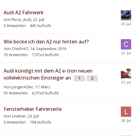
Audi A2 Fahrwerk
Von
Ricce_Audi
,
22. Juli
2
Antworten
445
Aufrufe
Wie bocke ich den A2 nur hinten auf?
Von
Chefin67
,
14. September 2019
15
Antworten
7,5Tsd
Aufrufe
Audi kündigt mit dem A2 e-tron neuen
vollelektrischen Einsteiger an
1
2
Von
jungerA2ler
,
17. März
55
Antworten
6,3Tsd
Aufrufe
Fensterheber Fahrerseite
Von
Lindner
,
20. Juli
0
Antworten
194
Aufrufe