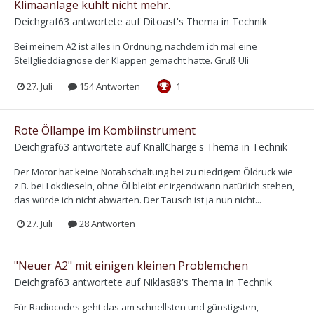
Klimaanlage kühlt nicht mehr.
Deichgraf63
antwortete auf
Ditoast
's Thema in
Technik
Bei meinem A2 ist alles in Ordnung, nachdem ich mal eine
Stellglieddiagnose der Klappen gemacht hatte. Gruß Uli
27. Juli
154 Antworten
1
Rote Öllampe im Kombiinstrument
Deichgraf63
antwortete auf
KnallCharge
's Thema in
Technik
Der Motor hat keine Notabschaltung bei zu niedrigem Öldruck wie
z.B. bei Lokdieseln, ohne Öl bleibt er irgendwann natürlich stehen,
das würde ich nicht abwarten. Der Tausch ist ja nun nicht...
27. Juli
28 Antworten
"Neuer A2" mit einigen kleinen Problemchen
Deichgraf63
antwortete auf
Niklas88
's Thema in
Technik
Für Radiocodes geht das am schnellsten und günstigsten,