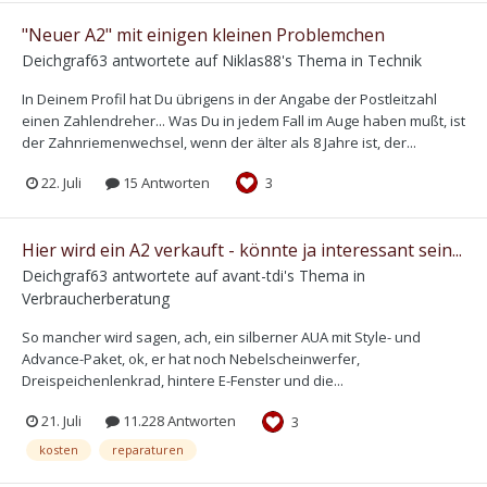
"Neuer A2" mit einigen kleinen Problemchen
Deichgraf63
antwortete auf
Niklas88
's Thema in
Technik
In Deinem Profil hat Du übrigens in der Angabe der Postleitzahl
einen Zahlendreher... Was Du in jedem Fall im Auge haben mußt, ist
der Zahnriemenwechsel, wenn der älter als 8 Jahre ist, der...
22. Juli
15 Antworten
3
Hier wird ein A2 verkauft - könnte ja interessant sein...
Deichgraf63
antwortete auf
avant-tdi
's Thema in
Verbraucherberatung
So mancher wird sagen, ach, ein silberner AUA mit Style- und
Advance-Paket, ok, er hat noch Nebelscheinwerfer,
Dreispeichenlenkrad, hintere E-Fenster und die...
21. Juli
11.228 Antworten
3
kosten
reparaturen