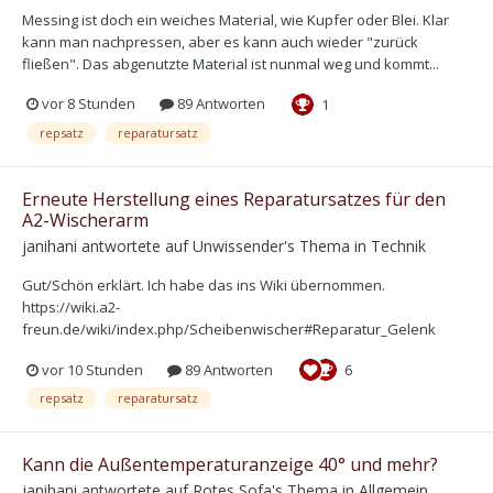
Messing ist doch ein weiches Material, wie Kupfer oder Blei. Klar
kann man nachpressen, aber es kann auch wieder "zurück
fließen". Das abgenutzte Material ist nunmal weg und kommt...
vor 8 Stunden
89 Antworten
1
repsatz
reparatursatz
Erneute Herstellung eines Reparatursatzes für den
A2-Wischerarm
janihani
antwortete auf
Unwissender
's Thema in
Technik
Gut/Schön erklärt. Ich habe das ins Wiki übernommen.
https://wiki.a2-
freun.de/wiki/index.php/Scheibenwischer#Reparatur_Gelenk
vor 10 Stunden
89 Antworten
6
repsatz
reparatursatz
Kann die Außentemperaturanzeige 40° und mehr?
janihani
antwortete auf
Rotes Sofa
's Thema in
Allgemein