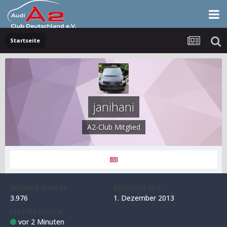
Startseite
janihani
A2-Club Mitglied
GESAMTE INHALTE
BENUTZER SEIT
3.976
1. Dezember 2013
LETZTER BESUCH
vor 2 Minuten