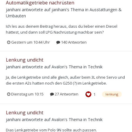
Automatikgetriebe nachrüsten
janihani
antwortete auf
janihani
's Thema in
Ausstattungen &
Umbauten
Ich les aus deinem Beitrag heraus, dass du lieber einen Diesel
hättest, und dann soll LPG Nachrüstung machbar sein?
Gestern um 10:44 Uhr
140 Antworten
Lenkung undicht
janihani
antwortete auf
Avalon
's Thema in
Technik
Ja, die Lenkgetriebe sind alle gleich, außer beim 3L ohne Servo und
die ersten A2s hatten noch den G250 (?) im Lenkgetriebe.
Dienstag um 10:15
27 Antworten
1
lenkung
Lenkung undicht
janihani
antwortete auf
Avalon
's Thema in
Technik
Dias Lenkgetriebe vom Polo 9N sollte auch passen.