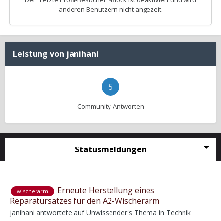
Der "Letzte Profil-Besucher"-Block ist deaktiviert und wird
anderen Benutzern nicht angezeit.
Leistung von janihani
5
Community-Antworten
Statusmeldungen
Erneute Herstellung eines
wischerarm
Reparatursatzes für den A2-Wischerarm
janihani
antwortete auf
Unwissender
's Thema in
Technik