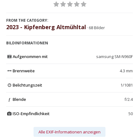
FROM THE CATEGORY:
2023 - Kipfenberg Altmühltal
· 68 Bilder
BILDINFORMATIONEN
Aufgenommen mit
samsung SM-N960F
Brennweite
4.3 mm
Belichtungszeit
1/1081
Blende
f/2.4
f
ISO-Empfindlichkeit
50
Alle EXIF-Informationen anzeigen