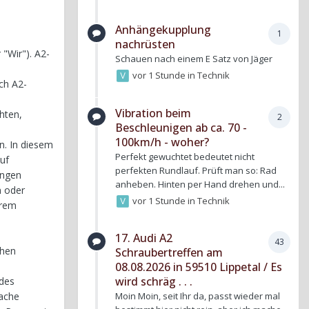
Anhängekupplung
1
nachrüsten
 "Wir"). A2-
Schauen nach einem E Satz von Jäger
vor 1 Stunde
in
Technik
ch A2-
Vibration beim
hten,
2
Beschleunigen ab ca. 70 -
100km/h - woher?
n. In diesem
Perfekt gewuchtet bedeutet nicht
uf
perfekten Rundlauf. Prüft man so: Rad
ungen
anheben. Hinten per Hand drehen und...
n oder
vor 1 Stunde
in
Technik
erem
17. Audi A2
43
chen
Schraubertreffen am
08.08.2026 in 59510 Lippetal / Es
wird schräg . . .
 des
fache
Moin Moin, seit Ihr da, passt wieder mal