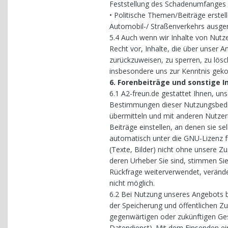
Feststellung des Schadenumfanges 
• Politische Themen/Beiträge erste
Automobil-/ Straßenverkehrs aus
5.4 Auch wenn wir Inhalte von Nutze
Recht vor, Inhalte, die über unser 
zurückzuweisen, zu sperren, zu lösc
insbesondere uns zur Kenntnis gek
6. Forenbeiträge und sonstige I
6.1 A2-freun.de gestattet Ihnen, u
Bestimmungen dieser Nutzungsbedin
übermitteln und mit anderen Nutzern 
Beiträge einstellen, an denen sie se
automatisch unter die GNU-Lizenz fü
(Texte, Bilder) nicht ohne unsere 
deren Urheber Sie sind, stimmen Si
Rückfrage weiterverwendet, verände
nicht möglich.
6.2 Bei Nutzung unseres Angebots 
der Speicherung und öffentlichen Z
gegenwärtigen oder zukünftigen Gest
Datendienst). Mit dem Einsenden ein