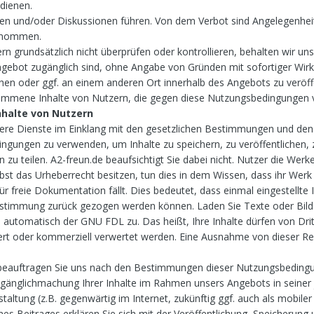
dienen.
llen und/oder Diskussionen führen. Von dem Verbot sind Angelegenhei
genommen.
rn grundsätzlich nicht überprüfen oder kontrollieren, behalten wir un
Angebot zugänglich sind, ohne Angabe von Gründen mit sofortiger Wir
hen oder ggf. an einem anderen Ort innerhalb des Angebots zu veröff
ommene Inhalte von Nutzern, die gegen diese Nutzungsbedingungen 
nhalte von Nutzern
nsere Dienste im Einklang mit den gesetzlichen Bestimmungen und den
gungen zu verwenden, um Inhalte zu speichern, zu veröffentlichen, 
zu teilen. A2-freun.de beaufsichtigt Sie dabei nicht. Nutzer die Werk
lbst das Urheberrecht besitzen, tun dies in dem Wissen, dass ihr Werk
r freie Dokumentation fällt. Dies bedeutet, dass einmal eingestellte 
Zustimmung zurück gezogen werden können. Laden Sie Texte oder Bild
e automatisch der GNU FDL zu. Das heißt, Ihre Inhalte dürfen von Dri
rt oder kommerziell verwertet werden. Eine Ausnahme von dieser Re
beauftragen Sie uns nach den Bestimmungen dieser Nutzungsbeding
ugänglichmachung Ihrer Inhalte im Rahmen unsers Angebots in seiner 
altung (z.B. gegenwärtig im Internet, zukünftig ggf. auch als mobiler
es Beitrages erklären Sie sich mit der Veröffentlichung, Speicherung