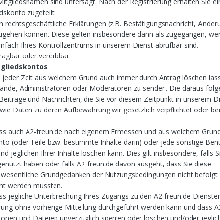
tgliedsnamen sind untersagt. Nach der Registrierung erhalten Sie e
dskonto zugeteilt.
en rechtsgeschäftliche Erklärungen (z.B. Bestätigungsnachricht, Ände
ugehen können. Diese gelten insbesondere dann als zugegangen, wen
ach Ihres Kontrollzentrums in unserem Dienst abrufbar sind.
tragbar oder vererbbar.
tgliedskontos
zu jeder Zeit aus welchem Grund auch immer durch Antrag löschen las
stände, Administratoren oder Moderatoren zu senden. Die daraus fol
eiträge und Nachrichten, die Sie vor diesem Zeitpunkt in unserem D
owie Daten zu deren Aufbewahrung wir gesetzlich verpflichtet oder be
 dass auch A2-freun.de nach eigenem Ermessen und aus welchem Grun
nto (oder Teile bzw. bestimmte Inhalte darin) oder jede sonstige Be
d jeglichen Ihrer Inhalte löschen kann. Dies gilt insbesondere, falls S
 genutzt haben oder falls A2-freun.de davon ausgeht, dass Sie diese
 wesentliche Grundgedanken der Nutzungsbedingungen nicht befolgt
cht werden mussten.
dass jegliche Unterbrechung Ihres Zugangs zu den A2-freun.de-Dienst
ung ohne vorherige Mitteilung durchgeführt werden kann und dass A
tionen und Dateien unverzüglich sperren oder löschen und/oder jeglic