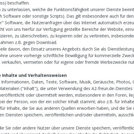
ss) beschaffen.
n zu unterlassen, welche die Funktionsfähigkeit unserer Dienste beeint
ch Software oder sonstige Scripts). Das gilt insbesondere auch für den
der" Software, die Nutzeranfragen über das Internet automatisch erze
ht von uns hierfür zur Verfügung gestellte Bereiche der Website, einsc
zieren, zu überschreiben, zu kopieren oder zu verbreiten, insbesonde
ahmen z.B. gegen Download.
eile davon, den Einsatz unseres Angebots durch Sie als Dienstleistun
e unsere vorherige schriftliche Einwilligung für kommerzielle Zweck
, verkaufen, vermieten oder für eigene oder fremde Werbezwecke nu
e Inhalte und Verhaltensweisen
e Informationen, Daten, Texte, Software, Musik, Geräusche, Photos, 
aterialien ("Inhalt"), die unter Verwendung des A2-freun.de-Dienstes
eröffentlicht oder übermittelt werden, insbesondere in den Foren, lie
ei der Person, von der ein solcher Inhalt stammt; also z.B. für Inhalte
für Inhalte, die Sie aus anderen Quellen erworben haben, und die Sie 
 Diensten speichern, veröffentlichen und/oder übermitteln, ausschli
, die Sie oder andere Nutzer über unsere Dienste speichern, veröffentli