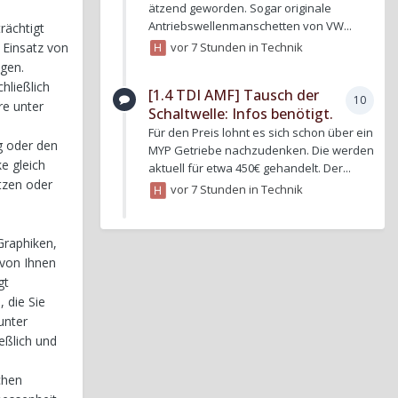
ätzend geworden. Sogar originale
Antriebswellenmanschetten von VW...
rächtigt
vor 7 Stunden
in
Technik
 Einsatz von
ugen.
hließlich
[1.4 TDI AMF] Tausch der
10
re unter
Schaltwelle: Infos benötigt.
Für den Preis lohnt es sich schon über ein
g oder den
MYP Getriebe nachzudenken. Die werden
e gleich
aktuell für etwa 450€ gehandelt. Der...
tzen oder
vor 7 Stunden
in
Technik
Graphiken,
 von Ihnen
gt
, die Sie
unter
eßlich und
chen