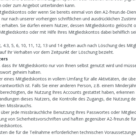
n oder zum Angebot unterbinden kann.
itgliedskontos oder wenn Sie bereits einmal von den A2-freun.de-Die
nur nach unserer vorherigen schriftlichen und ausdrücklichen Zusti
rhalten. Sie dürfen einem Nutzer, dessen Mitgliedskonto gelöscht 
Mitgliedskonto oder mit Hilfe Ihres Mitgliedskontos dabei behilflich s
.2, 4.3, 5, 6, 10, 11, 12, 13 und 14 gelten auch nach Löschung des Mit
auf Ihr Verhalten vor dem Zeitpunkt der Löschung bezieht.
zers
, dass Ihr Mitgliedskonto nur von Ihnen selbst genutzt wird und müss
swort geheim halten.
r eines Mitgliedskontos in vollem Umfang für alle Aktivitäten, die übe
antwortlich ist. Falls Sie einer anderen Person, z.B. einem Minderjäh
rechtigten, die Nutzung Ihres Accounts gestattet haben, erkennen 
e Handlungen dieses Nutzers, die Kontrolle des Zugangs, die Nutzung d
den Missbrauchs.
ch über jede missbräuchliche Benutzung Ihres Passwortes oder Mitgli
zung von Sicherheitsvorschriften und haften gegenüber A2-freun.de fü
liedskontos.
sten die für die Teilnahme erforderlichen technischen Voraussetzungen