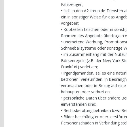
Fahrzeugen;
• sich in den A2-freun.de-Diensten a
ein in sonstiger Weise für das Ang
vorgeben;
• Kopfzeilen fälschen oder in sonst
Rahmen des Angebots übertragen wir
• unerbetene Werbung, Promotionsma
Schneeballsysteme oder sonstige We
• im Zusammenhang mit der Nutzung 
Börsenregeln (z.B. der New York S
Frankfurt) verletzen;
• irgendjemanden, sei es eine natürl
bedrohen, verleumden, in Bedrängni
verursachen oder in Bezug auf eine
behaupten oder verbreiten;
• persönliche Daten über andere Be
einverstanden sind;
• Rechtsberatung betreiben bzw. Bei
• Bilder beschädigter oder zerstörte
Personenschaden in Verbindung steht