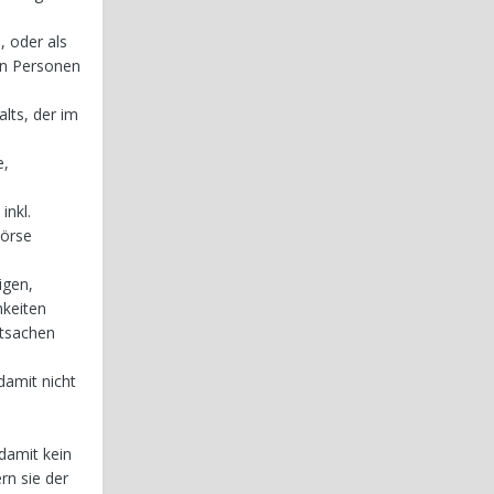
, oder als
en Personen
lts, der im
e,
inkl.
Börse
igen,
hkeiten
atsachen
damit nicht
 damit kein
rn sie der