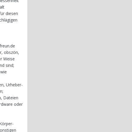
messenheit
alt
für diesen
chlägigen
freun.de
r, obszön,
er Weise
nd sind;
 wie
en, Urheber-
n;
n, Dateien
ardware oder
 Körper-
sonstigen