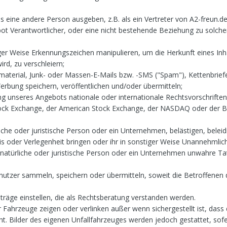
ls eine andere Person ausgeben, z.B. als ein Vertreter von A2-freun.de
ebot Verantwortlicher, oder eine nicht bestehende Beziehung zu solch
iger Weise Erkennungszeichen manipulieren, um die Herkunft eines Inha
d, zu verschleiern;
terial, Junk- oder Massen-E-Mails bzw. -SMS ("Spam"), Kettenbrief
rbung speichern, veröffentlichen und/oder übermitteln;
unseres Angebots nationale oder internationale Rechtsvorschriften 
tock Exchange, der American Stock Exchange, der NASDAQ oder der 
iche oder juristische Person oder ein Unternehmen, belästigen, beleid
s oder Verlegenheit bringen oder ihr in sonstiger Weise Unannehmlic
 natürliche oder juristische Person oder ein Unternehmen unwahre T
nutzer sammeln, speichern oder übermitteln, soweit die Betroffenen 
träge einstellen, die als Rechtsberatung verstanden werden.
r Fahrzeuge zeigen oder verlinken außer wenn sichergestellt ist, dass
. Bilder des eigenen Unfallfahrzeuges werden jedoch gestattet, sofe