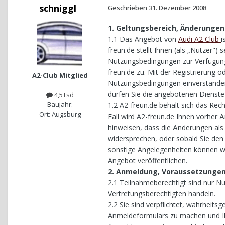
schniggl
Geschrieben
31. Dezember 2008
1. Geltungsbereich, Änderunge
1.1 Das Angebot von
Audi A2 Club
i
freun.de stellt Ihnen (als „Nutzer")
Nutzungsbedingungen zur Verfügung
freun.de zu. Mit der Registrierung o
A2-Club Mitglied
Nutzungsbedingungen einverstanden
dürfen Sie die angebotenen Dienste 
4,5Tsd
Baujahr:
1.2 A2-freun.de behält sich das Rec
Ort: Augsburg
Fall wird A2-freun.de Ihnen vorher
hinweisen, dass die Änderungen al
widersprechen, oder sobald Sie de
sonstige Angelegenheiten können wi
Angebot veröffentlichen.
2. Anmeldung, Voraussetzungen 
2.1 Teilnahmeberechtigt sind nur Nu
Vertretungsberechtigten handeln.
2.2 Sie sind verpflichtet, wahrheit
Anmeldeformulars zu machen und Ihr