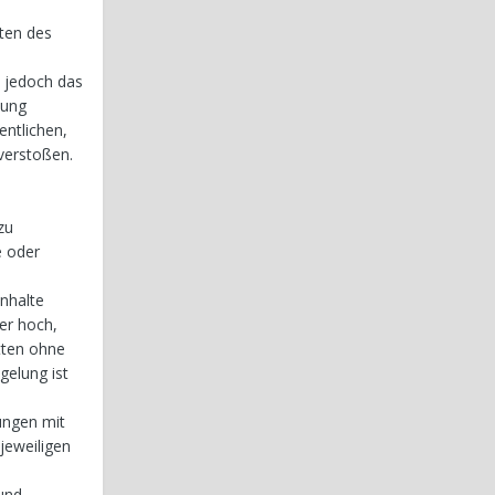
ten des
s jedoch das
kung
entlichen,
verstoßen.
zu
e oder
Inhalte
er hoch,
tten ohne
gelung ist
ungen mit
jeweiligen
 und