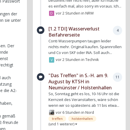
bestimmt hier nicht rein, aber ich mache
in Passwort
es einfach mal, also sorry im voraus. Ich...
vor 2 Stunden
in
NRW
rungen der
n sie unter
[1.2 TDI] Wasserverlust
4
Beifahrerseite
Conti Wasserpumpen taugen leider
sen. Der
nichts mehr. Original kaufen. Spannrollen
gende
und Co von SKF oder INA. Soll auch...
ienst
vor 2 Stunden
in
Technik
rechtigt
"Das Treffen" in S.-H. am 9.
11
d auch
August by KTSH in
nutzung
Neumünster / Holstenhallen
ie die A2-
So, Sonntag geht es los, 10-16 Uhr ist die
Kernzeit des Veranstalters, wäre schön
 haben,
wenn wir so spätestens ab 11 bis etwa...
vor 6 Stunden
in
Nord
en gemäß
treffen
holstenhallen
2-freun.de
(und 1 weiterer)
hen