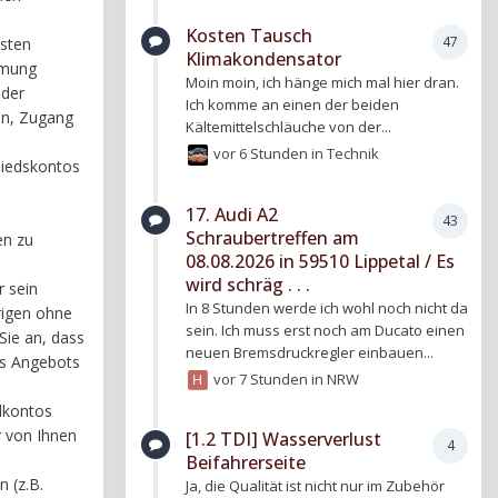
Kosten Tausch
47
nsten
Klimakondensator
mmung
Moin moin, ich hänge mich mal hier dran.
oder
Ich komme an einen der beiden
ein, Zugang
Kältemittelschläuche von der...
vor 6 Stunden
in
Technik
gliedskontos
17. Audi A2
43
Schraubertreffen am
en zu
08.08.2026 in 59510 Lippetal / Es
wird schräg . . .
r sein
In 8 Stunden werde ich wohl noch nicht da
rigen ohne
sein. Ich muss erst noch am Ducato einen
Sie an, dass
neuen Bremsdruckregler einbauen...
es Angebots
vor 7 Stunden
in
NRW
edkontos
r von Ihnen
[1.2 TDI] Wasserverlust
4
Beifahrerseite
 (z.B.
Ja, die Qualität ist nicht nur im Zubehör