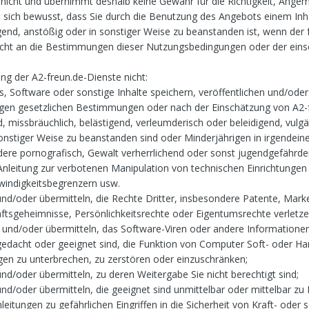
 nicht und übernimmt deshalb keine Gewähr für die Richtigkeit, Ange
ind sich bewusst, dass Sie durch die Benutzung des Angebots einem Inh
gend, anstößig oder in sonstiger Weise zu beanstanden ist, wenn der 
 nicht an die Bestimmungen dieser Nutzungsbedingungen oder der eins
ng der A2-freun.de-Dienste nicht:
ks, Software oder sonstige Inhalte speichern, veröffentlichen und/oder
gigen gesetzlichen Bestimmungen oder nach der Einschätzung von A2-
, missbräuchlich, belästigend, verleumderisch oder beleidigend, vulgä
sonstiger Weise zu beanstanden sind oder Minderjährigen in irgendein
re pornografisch, Gewalt verherrlichend oder sonst jugendgefährde
 Anleitung zur verbotenen Manipulation von technischen Einrichtungen
windigkeitsbegrenzern usw.
n und/oder übermitteln, die Rechte Dritter, insbesondere Patente, Mark
ftsgeheimnisse, Persönlichkeitsrechte oder Eigentumsrechte verletze
en und/oder übermitteln, das Software-Viren oder andere Informatione
edacht oder geeignet sind, die Funktion von Computer Soft- oder H
en zu unterbrechen, zu zerstören oder einzuschränken;
 und/oder übermitteln, zu deren Weitergabe Sie nicht berechtigt sind;
 und/oder übermitteln, die geeignet sind unmittelbar oder mittelbar zu
eitungen zu gefährlichen Eingriffen in die Sicherheit von Kraft- oder 