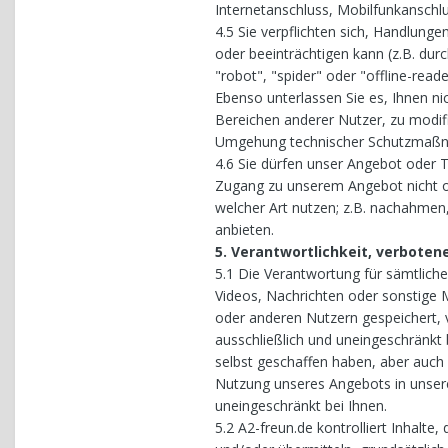
Internetanschluss, Mobilfunkanschlu
4.5 Sie verpflichten sich, Handlunge
oder beeinträchtigen kann (z.B. dur
"robot", "spider" oder "offline-rea
Ebenso unterlassen Sie es, Ihnen nic
Bereichen anderer Nutzer, zu modifi
Umgehung technischer Schutzmaßn
4.6 Sie dürfen unser Angebot oder T
Zugang zu unserem Angebot nicht ohn
welcher Art nutzen; z.B. nachahmen
anbieten.
5. Verantwortlichkeit, verboten
5.1 Die Verantwortung für sämtlich
Videos, Nachrichten oder sonstige M
oder anderen Nutzern gespeichert, v
ausschließlich und uneingeschränkt b
selbst geschaffen haben, aber auch 
Nutzung unseres Angebots in unseren
uneingeschränkt bei Ihnen.
5.2 A2-freun.de kontrolliert Inhalte