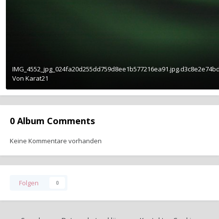
IMG_4552_jpg_024fa20d255dd759d8ee1b577216ea91.jpg.d3c8e2e74bd
Von
Karat21
0 Album Comments
Keine Kommentare vorhanden
Folgen
0