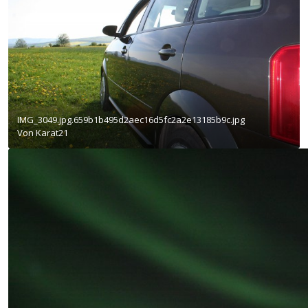
IMG_3049.jpg.659b1b495d2aec16d5fc2a2e13185b9c.jpg
Von
Karat21