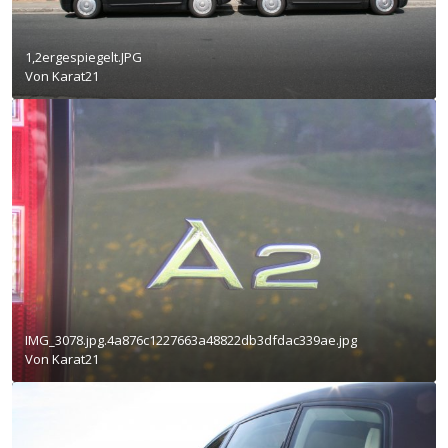
1,2ergespiegelt.JPG
Von
Karat21
IMG_3078.jpg.4a876c1227663a48822db3dfdac339ae.jpg
Von
Karat21