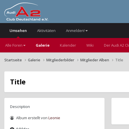
Umsehen
Aktivitäten
Anmelden!
Alle Foren
Galerie
Kalender
Wiki
Der Audi A2 C
Startseite
Galerie
Mitgliederbilder
Mitglieder Alben
Title
Title
Description
Album erstellt von
Leonie
0 Bilder