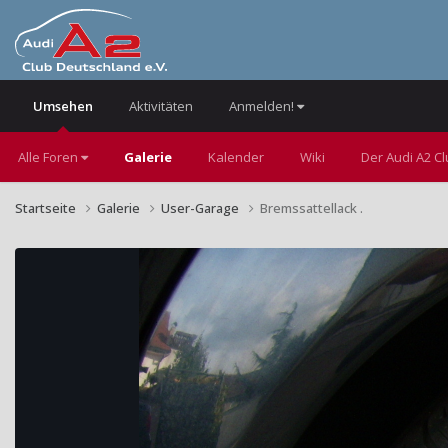
Umsehen
Aktivitäten
Anmelden!
Alle Foren
Galerie
Kalender
Wiki
Der Audi A2 C
Startseite
Galerie
User-Garage
Bremssattellack .