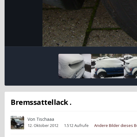
Bremssattellack .
Von
Tischaaa
12. Oktober 2012
1.512 Aufrufe
Andere Bilder dieses 