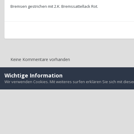
Bremsen gestrichen mit 2.K. Bremssattellack Rot.
Keine Kommentare vorhanden
Wichtige Information
Startseite
Galerie
User-Garage
Bremssattellack .
Wir verwenden Cookies. Mit weiteres surfen erklären Sie sich mit dies
Alle auf d