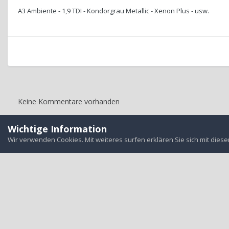
A3 Ambiente - 1,9 TDI - Kondorgrau Metallic - Xenon Plus - usw.
Keine Kommentare vorhanden
Wichtige Information
Startseite
Galerie
User-Garage
Mal wieder ein neuer - diesmal
Wir verwenden Cookies. Mit weiteres surfen erklären Sie sich mit dies
Alle auf d