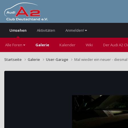
Umsehen
Aktivitäten
Anmelden!
Alle Foren
Galerie
Kalender
Wiki
Der Audi A2 C
Startseite
Galerie
User-Garage
Mal wieder ein neuer - diesmal