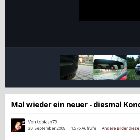
Mal wieder ein neuer - diesmal Kon
Von
tobiasp79
30. September 2008
1.576 Aufrufe
Andere Bilder dies