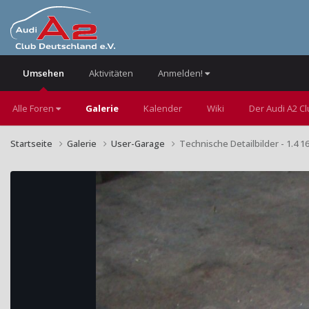
Umsehen
Aktivitäten
Anmelden!
Alle Foren
Galerie
Kalender
Wiki
Der Audi A2 C
Startseite
Galerie
User-Garage
Technische Detailbilder - 1.4 1