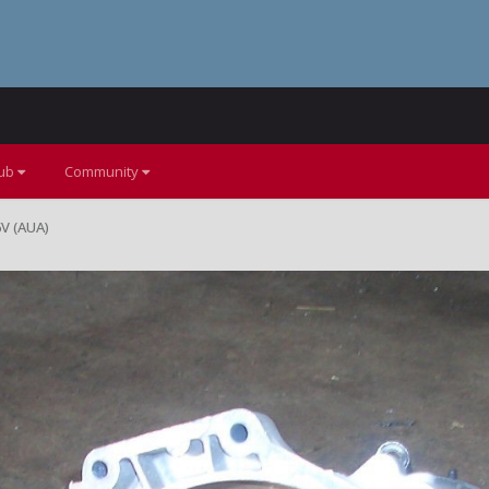
lub
Community
6V (AUA)