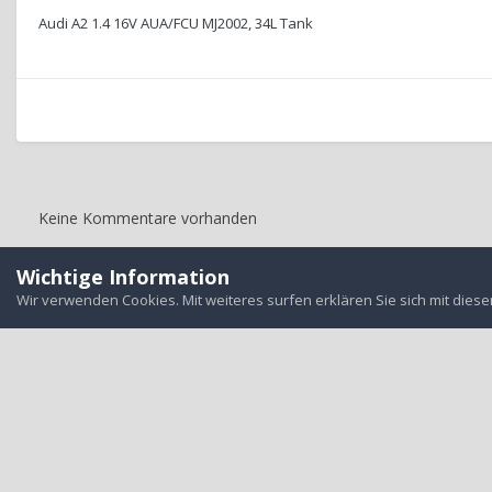
Audi A2 1.4 16V AUA/FCU MJ2002, 34L Tank
Keine Kommentare vorhanden
Wichtige Information
Startseite
Galerie
User-Garage
Technische Detailbilder - 1.4 1
Wir verwenden Cookies. Mit weiteres surfen erklären Sie sich mit dies
Alle auf d