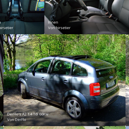
n
Innen
hirsetier
Von
hirsetier
DerFlo's A2 1.4 Tdi 66Kw
Von
DerFlo