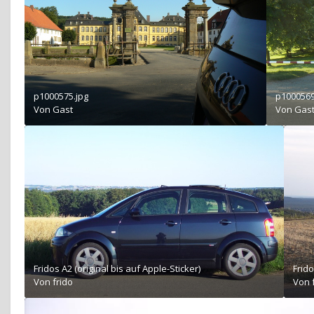
p1000575.jpg
p1000569
Von Gast
Von Gas
Fridos A2 (original bis auf Apple-Sticker)
Frido
Von
frido
Von