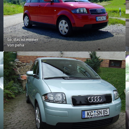
So, das ist meiner
Von
peha