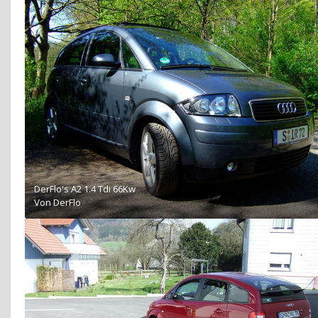
DerFlo's A2 1.4 Tdi 66Kw
Von
DerFlo