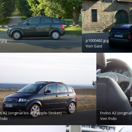
.jpg
p1000462.jpg
t
Von Gast
s A2 (original bis auf Apple-Sticker)
Fridos A2 (original
frido
Von
frido