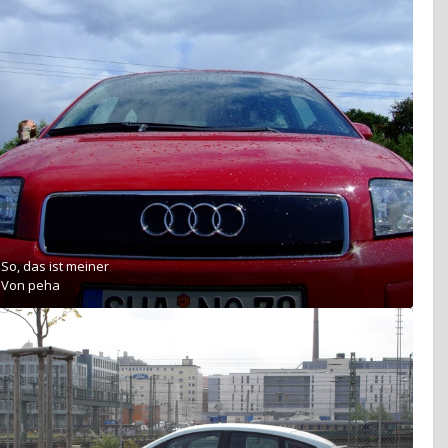
So, das ist meiner
Von
peha