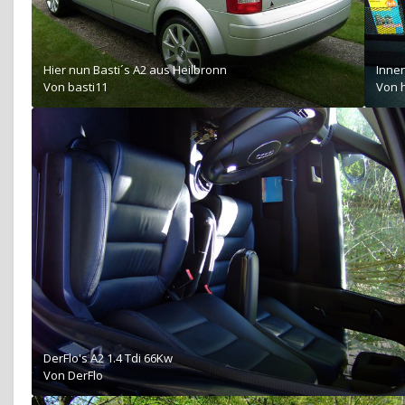
Hier nun Basti´s A2 aus Heilbronn
Inne
Von
basti11
Von
DerFlo's A2 1.4 Tdi 66Kw
Von
DerFlo