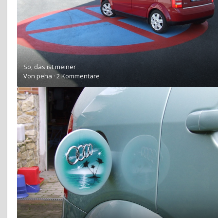
So, das ist meiner
Von
peha
·
2 Kommentare