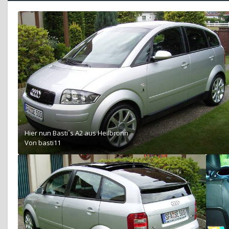
Hier nun Basti´s A2 aus Heilbronn
Von
basti11