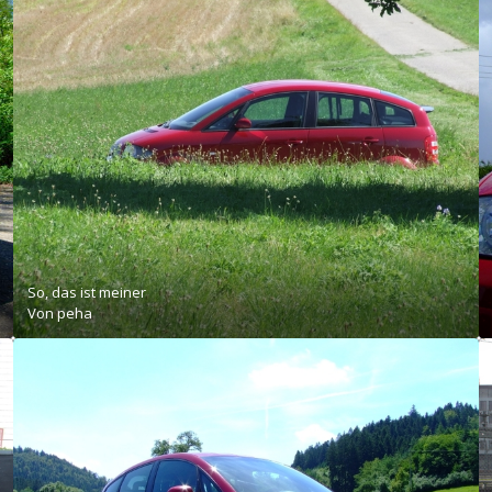
So, das ist meiner
Von
peha