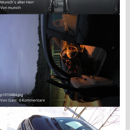
Munich´s alter Herr
Von
munich
p1010484.jpg
Von Gast ·
6 Kommentare