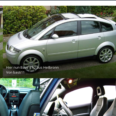
Hier nun Basti´s A2 aus Heilbronn
Von
basti11