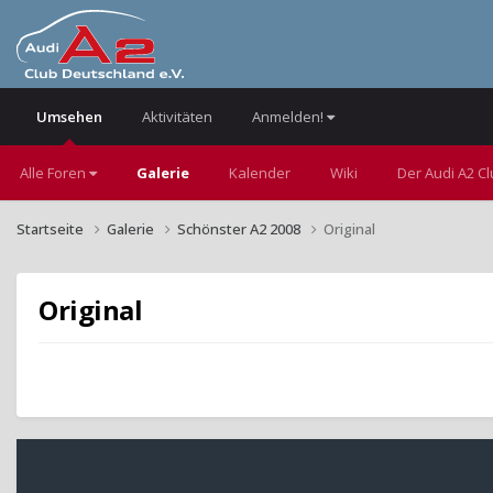
Umsehen
Aktivitäten
Anmelden!
Alle Foren
Galerie
Kalender
Wiki
Der Audi A2 C
Startseite
Galerie
Schönster A2 2008
Original
Original