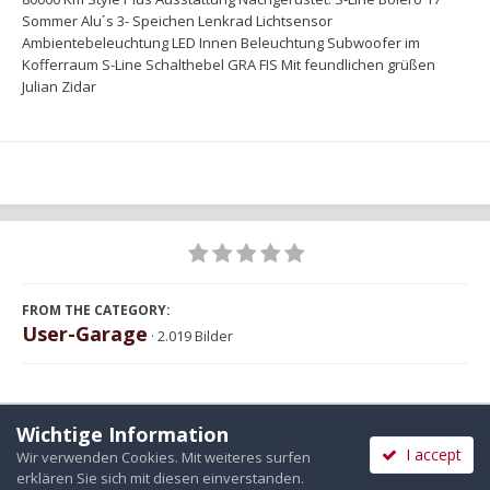
Sommer Alu´s 3- Speichen Lenkrad Lichtsensor
Ambientebeleuchtung LED Innen Beleuchtung Subwoofer im
Kofferraum S-Line Schalthebel GRA FIS Mit feundlichen grüßen
Julian Zidar
FROM THE CATEGORY:
User-Garage
· 2.019 Bilder
Wichtige Information
I accept
Wir verwenden Cookies. Mit weiteres surfen
Teilen
Folgen
0
erklären Sie sich mit diesen einverstanden.