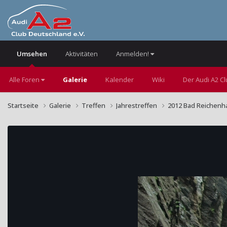
Umsehen
Aktivitäten
Anmelden!
Alle Foren
Galerie
Kalender
Wiki
Der Audi A2 C
Startseite
Galerie
Treffen
Jahrestreffen
2012 Bad Reichenha