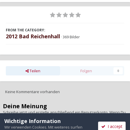
FROM THE CATEGORY:
2012 Bad Reichenhall
· 369 Bilder
Teilen
Folgen
0
Keine Kommentare vorhanden
Deine Meinung
Schreibe jetzt und erstelle anschließend ein Benutzerkonto. Wenn Du
ein Benutzerkonto hast,
melde Dich bitte an
, um unter Deinem
Wichtige Information
Benutzernamen zu schreiben.
I accept
Wir verwenden Cookies. Mit weiteres surfen