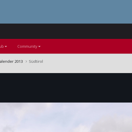
lub
Community
alender 2013
Südtirol