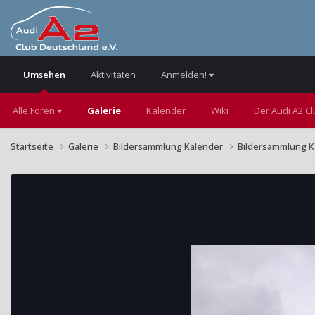
Umsehen
Aktivitäten
Anmelden!
Alle Foren
Galerie
Kalender
Wiki
Der Audi A2 C
Startseite
Galerie
Bildersammlung Kalender
Bildersammlung K