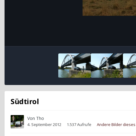
Südtirol
Von
Tho
4. September 2012
1.537 Aufrufe
Andere Bilder diese