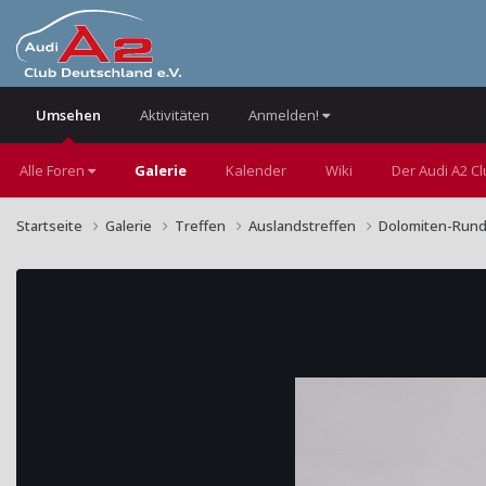
Umsehen
Aktivitäten
Anmelden!
Alle Foren
Galerie
Kalender
Wiki
Der Audi A2 C
Startseite
Galerie
Treffen
Auslandstreffen
Dolomiten-Rund