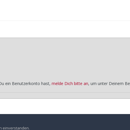
 Du ein Benutzerkonto hast,
melde Dich bitte an
, um unter Deinem Be
fahrt Sept 2012
Dolomiten-Rundfahrt
en einverstanden.