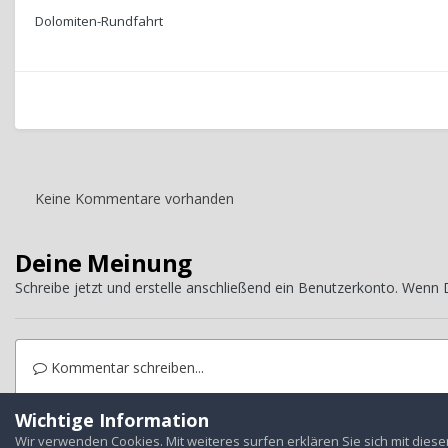
Dolomiten-Rundfahrt
Keine Kommentare vorhanden
Deine Meinung
Schreibe jetzt und erstelle anschließend ein Benutzerkonto. Wenn
Kommentar schreiben...
Wichtige Information
Startseite
Galerie
Treffen
Auslandstreffen
Dolomiten-Rund
Wir verwenden Cookies. Mit weiteres surfen erklären Sie sich mit dies