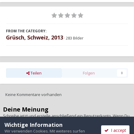
FROM THE CATEGORY:
Grüsch, Schweiz, 2013
· 283 Bilder
Teilen
Folgen
0
Keine Kommentare vorhanden
Deine Meinung
Schreibe jetzt und erstelle anschließend ein Benutzerkonto. Wenn Du
ein Benutzerkonto hast,
melde Dich bitte an
, um unter Deinem
Wichtige Information
Benutzernamen zu schreiben.
I accept
Wir verwenden Cookies. Mit weiteres surfen