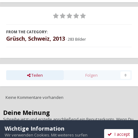
FROM THE CATEGORY:
Grüsch, Schweiz, 2013
· 283 Bilder
Teilen
Folgen
0
Keine Kommentare vorhanden
Deine Meinung
Schreibe jetzt und erstelle anschließend ein Benutzerkonto. Wenn Du
ein Benutzerkonto hast,
melde Dich bitte an
, um unter Deinem
Wichtige Information
Benutzernamen zu schreiben.
I accept
Wir verwenden Cookies. Mit weiteres surfen