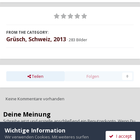
FROM THE CATEGORY:
Grüsch, Schweiz, 2013
· 283 Bilder
Teilen
Folgen
0
Keine Kommentare vorhanden
Deine Meinung
Schreibe jetzt und erstelle anschließend ein Benutzerkonto. Wenn Du
ein Benutzerkonto hast,
melde Dich bitte an
, um unter Deinem
Wichtige Information
Benutzernamen zu schreiben.
I accept
Wir verwenden Cookies. Mit weiteres surfen