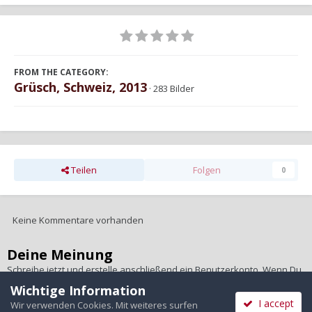
FROM THE CATEGORY:
Grüsch, Schweiz, 2013
· 283 Bilder
Teilen
Folgen
0
Keine Kommentare vorhanden
Deine Meinung
Schreibe jetzt und erstelle anschließend ein Benutzerkonto. Wenn Du
ein Benutzerkonto hast,
melde Dich bitte an
, um unter Deinem
Wichtige Information
Benutzernamen zu schreiben.
I accept
Wir verwenden Cookies. Mit weiteres surfen