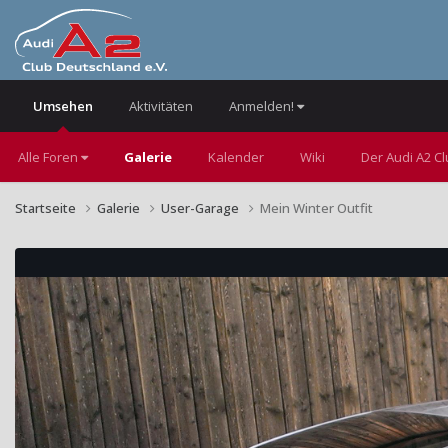
Umsehen
Aktivitäten
Anmelden!
Alle Foren
Galerie
Kalender
Wiki
Der Audi A2 C
Startseite
Galerie
User-Garage
Mein Winter Outfit