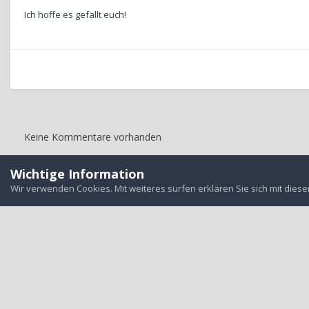
Ich hoffe es gefällt euch!
Keine Kommentare vorhanden
Wichtige Information
Startseite
Galerie
User-Garage
Mein Winter Outfit
Wir verwenden Cookies. Mit weiteres surfen erklären Sie sich mit dies
Alle auf d