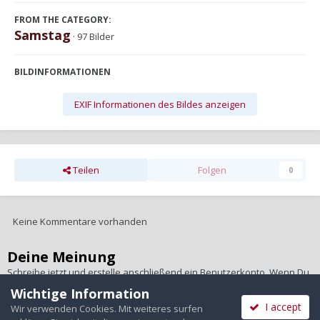
FROM THE CATEGORY:
Samstag
· 97 Bilder
BILDINFORMATIONEN
EXIF Informationen des Bildes anzeigen
Teilen
Folgen
0
Keine Kommentare vorhanden
Deine Meinung
Schreibe jetzt und erstelle anschließend ein Benutzerkonto. Wenn Du
ein Benutzerkonto hast,
melde Dich bitte an
, um unter Deinem
Wichtige Information
Benutzernamen zu schreiben.
I accept
Wir verwenden Cookies. Mit weiteres surfen