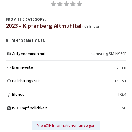
FROM THE CATEGORY:
2023 - Kipfenberg Altmühltal
· 68 Bilder
BILDINFORMATIONEN
Aufgenommen mit
samsung SM-N960F
Brennweite
4.3 mm
Belichtungszeit
1/1151
Blende
f/2.4
f
ISO-Empfindlichkeit
50
Alle EXIF-Informationen anzeigen