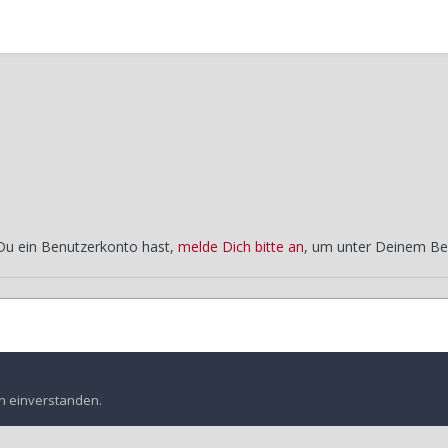
 Du ein Benutzerkonto hast,
melde Dich bitte an
, um unter Deinem Be
4-9582-4E3C-8470-5F3082E06658.jpeg
en einverstanden.