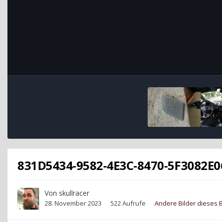
831D5434-9582-4E3C-8470-5F3082E0
Von
skullracer
28. November 2023
522 Aufrufe
Andere Bilder dieses