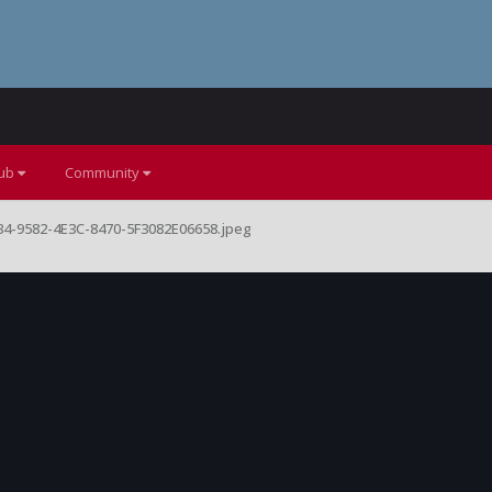
lub
Community
4-9582-4E3C-8470-5F3082E06658.jpeg