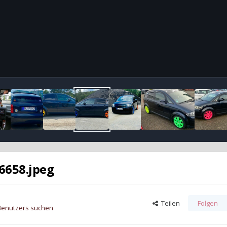
6658.jpeg
Teilen
Folgen
 Benutzers suchen