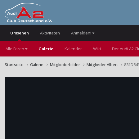
Umsehen
Aktivitäten
Anmelden!
Alle Foren
Galerie
Kalender
Wiki
Der Audi A2 C
Startseite
Galerie
Mitgliederbilder
Mitglieder Alben
831D543