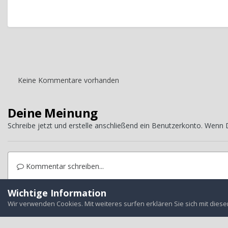
Keine Kommentare vorhanden
Deine Meinung
Schreibe jetzt und erstelle anschließend ein Benutzerkonto. Wenn
Kommentar schreiben...
Wichtige Information
Startseite
Galerie
Mitgliederbilder
Mitglieder Alben
831D543
Wir verwenden Cookies. Mit weiteres surfen erklären Sie sich mit dies