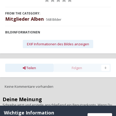
FROM THE CATEGORY:
Mitglieder Alben
· 568 Bilder
BILDINFORMATIONEN
EXIF Informationen des Bildes anzeigen
Teilen
Folgen
0
Keine Kommentare vorhanden
Deine Meinung
Schreibe jetzt und erstelle anschließend ein Benutzerkonto. Wenn Du
ein Benutzerkonto hast,
melde Dich bitte an
, um unter Deinem
Wichtige Information
Benutzernamen zu schreiben.