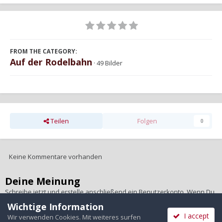
FROM THE CATEGORY:
Auf der Rodelbahn
· 49 Bilder
Teilen
Folgen
0
Keine Kommentare vorhanden
Deine Meinung
Schreibe jetzt und erstelle anschließend ein Benutzerkonto. Wenn Du
ein Benutzerkonto hast,
melde Dich bitte an
, um unter Deinem
Wichtige Information
Benutzernamen zu schreiben.
I accept
Wir verwenden Cookies. Mit weiteres surfen