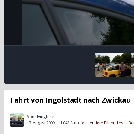
Fahrt von Ingolstadt nach Zwickau
Von
flyingfuse
17. August 2009
1.048 Aufrufe
Andere Bilder dieses B