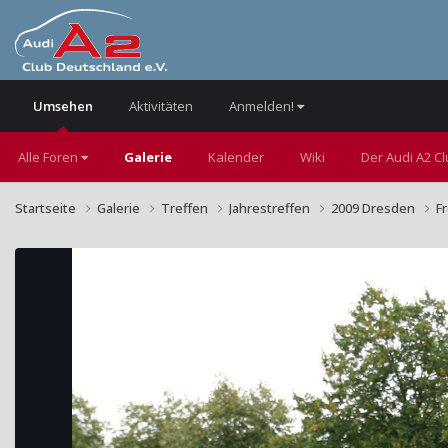
Umsehen
Aktivitäten
Anmelden!
Alle Foren
Galerie
Kalender
Wiki
Der Audi A2 C
Startseite
Galerie
Treffen
Jahrestreffen
2009 Dresden
F