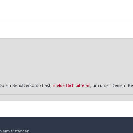
 Du ein Benutzerkonto hast,
melde Dich bitte an
, um unter Deinem Be
reitag
Fahrt von Ingolstadt nach Zwickau
en einverstanden.