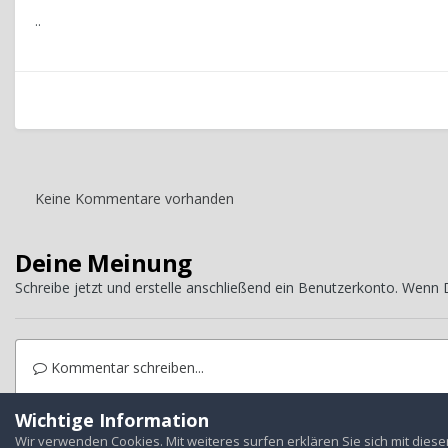
..
Keine Kommentare vorhanden
Deine Meinung
Schreibe jetzt und erstelle anschließend ein Benutzerkonto. Wenn
Kommentar schreiben...
Wichtige Information
Startseite
Galerie
Treffen
Jahrestreffen
2009 Dresden
F
Wir verwenden Cookies. Mit weiteres surfen erklären Sie sich mit dies