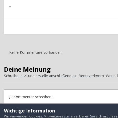
..
Keine Kommentare vorhanden
Deine Meinung
Schreibe jetzt und erstelle anschließend ein Benutzerkonto. Wenn
Kommentar schreiben...
Wichtige Information
Startseite
Galerie
Treffen
Jahrestreffen
2009 Dresden
S
Wir verwenden Cookies. Mit weiteres surfen erklären Sie sich mit dies