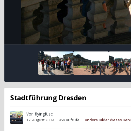
Stadtführung Dresden
Von
flyingfuse
17. August 2009
959 Aufrufe
Andere Bilder dieses Ben