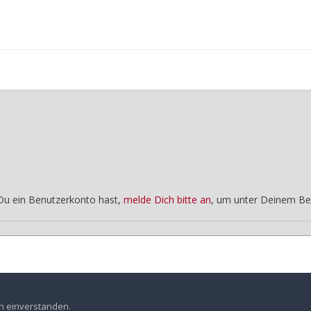
 Du ein Benutzerkonto hast,
melde Dich bitte an
, um unter Deinem Be
amstag
Stadtführung Dresden
en einverstanden.