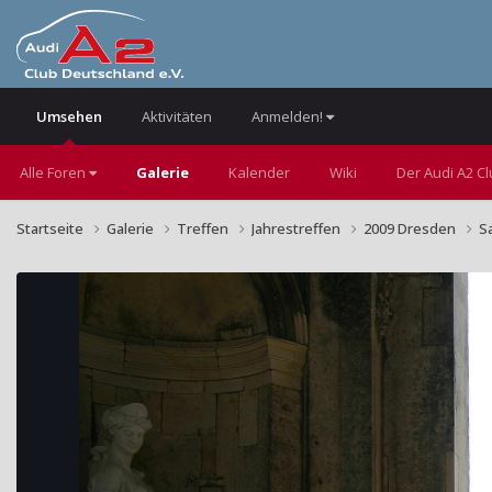
Umsehen
Aktivitäten
Anmelden!
Alle Foren
Galerie
Kalender
Wiki
Der Audi A2 C
Startseite
Galerie
Treffen
Jahrestreffen
2009 Dresden
S