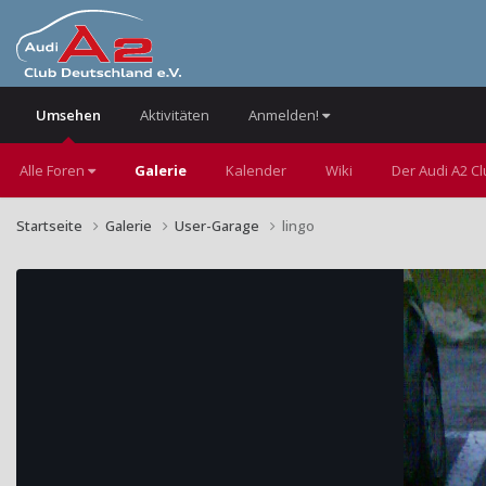
Umsehen
Aktivitäten
Anmelden!
Alle Foren
Galerie
Kalender
Wiki
Der Audi A2 C
Startseite
Galerie
User-Garage
lingo