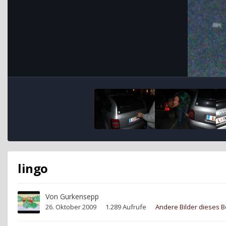
lingo
Von
Gurkensepp
26. Oktober 2009
1.289 Aufrufe
Andere Bilder dieses 