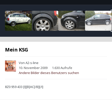
Mein KSG
Von
A2-s-line
10. November 2009
1.630 Aufrufe
Andere Bilder dieses Benutzers suchen
8Z0 959 433 [I][B]AC[/B][/I]