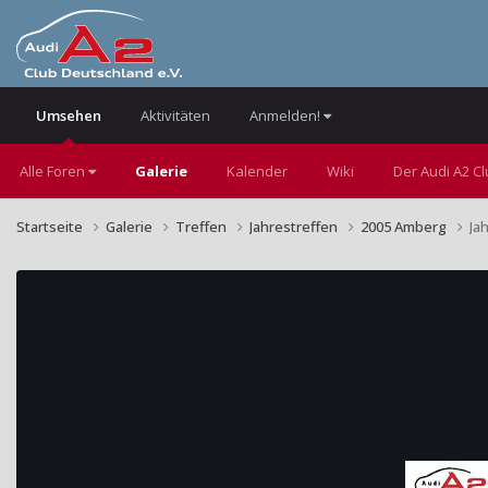
Umsehen
Aktivitäten
Anmelden!
Alle Foren
Galerie
Kalender
Wiki
Der Audi A2 C
Startseite
Galerie
Treffen
Jahrestreffen
2005 Amberg
Ja