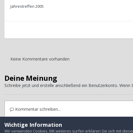
Jahrestreffen 2005
Keine Kommentare vorhanden
Deine Meinung
Schreibe jetzt und erstelle anschließend ein Benutzerkonto. Wenn
Kommentar schreiben...
Wichtige Information
Startseite
Galerie
Treffen
Jahrestreffen
2005 Amberg
Ja
Wir verwenden Cookies. Mit weiteres surfen erklären Sie sich mit dies