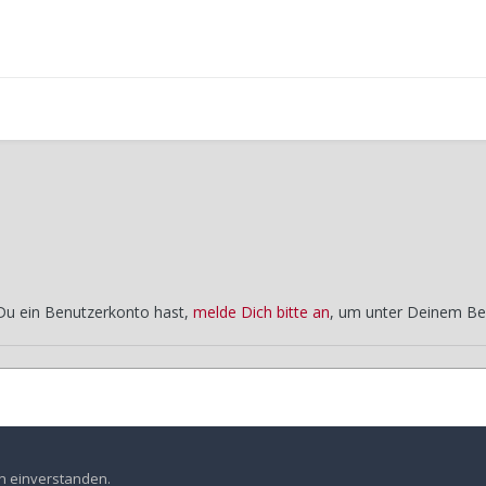
 Du ein Benutzerkonto hast,
melde Dich bitte an
, um unter Deinem Be
hrestreffen in Amberg
en einverstanden.