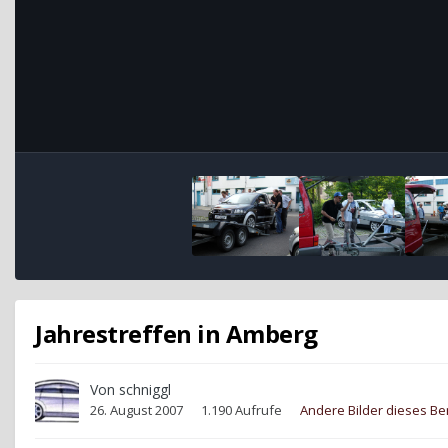
Jahrestreffen in Amberg
Von
schniggl
26. August 2007
1.190 Aufrufe
Andere Bilder dieses B