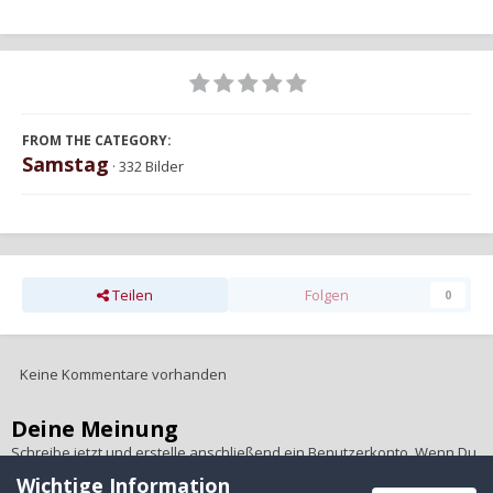
FROM THE CATEGORY:
Samstag
· 332 Bilder
Teilen
Folgen
0
Keine Kommentare vorhanden
Deine Meinung
Schreibe jetzt und erstelle anschließend ein Benutzerkonto. Wenn Du
ein Benutzerkonto hast,
melde Dich bitte an
, um unter Deinem
Wichtige Information