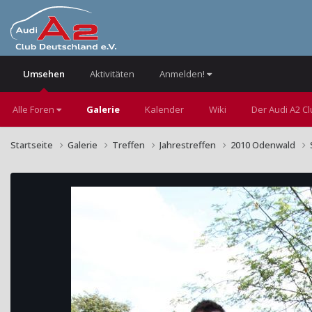
Umsehen
Aktivitäten
Anmelden!
Alle Foren
Galerie
Kalender
Wiki
Der Audi A2 C
Startseite
Galerie
Treffen
Jahrestreffen
2010 Odenwald