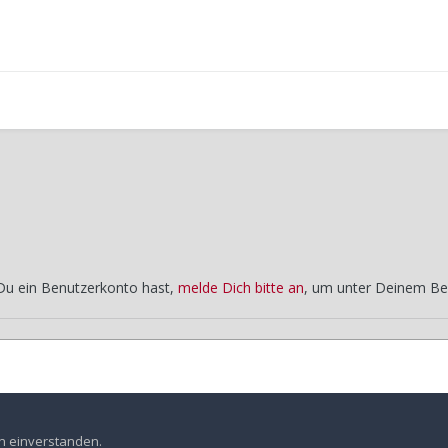
 Du ein Benutzerkonto hast,
melde Dich bitte an
, um unter Deinem Be
Samstag
Jahrestreffen 2010 Odenwald - Orientierungsfahrt Halbzeit
en einverstanden.