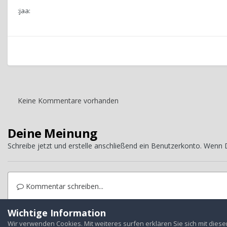
:jaa:
Keine Kommentare vorhanden
Deine Meinung
Schreibe jetzt und erstelle anschließend ein Benutzerkonto. Wenn
Kommentar schreiben...
Wichtige Information
Startseite
Galerie
Treffen
Jahrestreffen
2010 Odenwald
Wir verwenden Cookies. Mit weiteres surfen erklären Sie sich mit dies