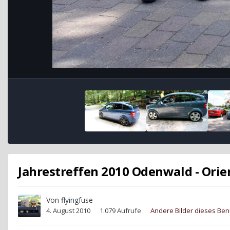
Jahrestreffen 2010 Odenwald - Orie
Von
flyingfuse
4. August 2010
1.079 Aufrufe
Andere Bilder dieses Be