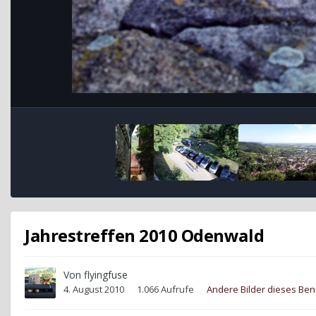
Jahrestreffen 2010 Odenwald
Von
flyingfuse
4. August 2010
1.066 Aufrufe
Andere Bilder dieses Be