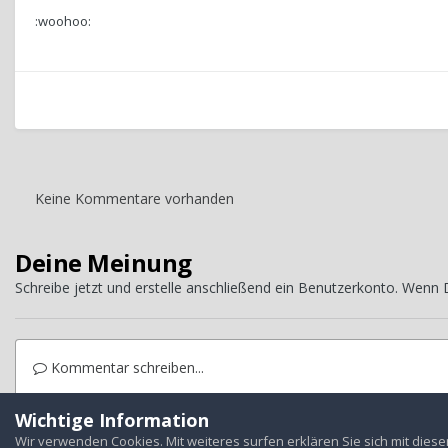
:woohoo:
Keine Kommentare vorhanden
Deine Meinung
Schreibe jetzt und erstelle anschließend ein Benutzerkonto. Wenn
Kommentar schreiben...
Wichtige Information
Startseite
Galerie
Treffen
Jahrestreffen
2010 Odenwald
Wir verwenden Cookies. Mit weiteres surfen erklären Sie sich mit dies