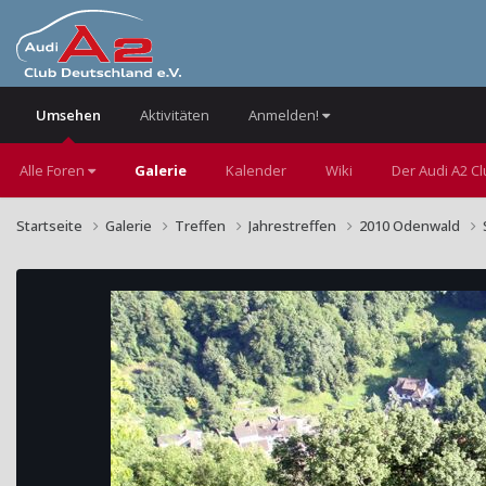
Umsehen
Aktivitäten
Anmelden!
Alle Foren
Galerie
Kalender
Wiki
Der Audi A2 C
Startseite
Galerie
Treffen
Jahrestreffen
2010 Odenwald