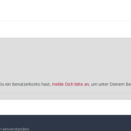
 Du ein Benutzerkonto hast,
melde Dich bitte an
, um unter Deinem Be
Samstag
Jahrestreffen 2010 Odenwald
en einverstanden.