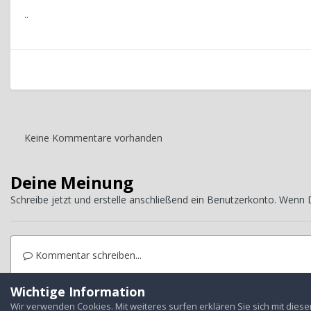
..
Keine Kommentare vorhanden
Deine Meinung
Schreibe jetzt und erstelle anschließend ein Benutzerkonto. Wenn
Kommentar schreiben...
Wichtige Information
Startseite
Galerie
Treffen
Jahrestreffen
2011 Harz
Sams
Wir verwenden Cookies. Mit weiteres surfen erklären Sie sich mit dies