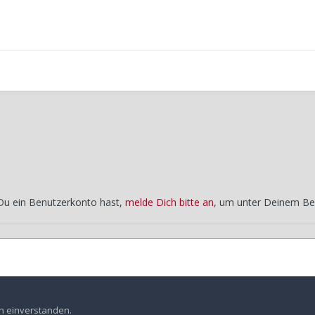
 Du ein Benutzerkonto hast,
melde Dich bitte an
, um unter Deinem Be
tag
Jahrestreffen Harz - Samstag
en einverstanden.