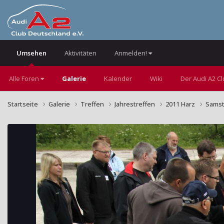
Umsehen
Aktivitäten
Anmelden!
Alle Foren
Galerie
Kalender
Wiki
Der Audi A2 C
Startseite
Galerie
Treffen
Jahrestreffen
2011 Harz
Sams