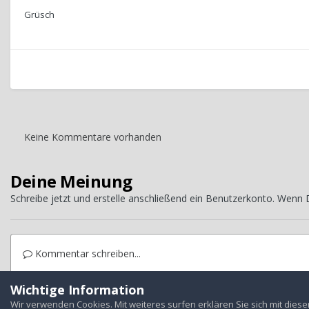
Grüsch
Keine Kommentare vorhanden
Deine Meinung
Schreibe jetzt und erstelle anschließend ein Benutzerkonto. Wenn
Kommentar schreiben...
Wichtige Information
Startseite
Galerie
Treffen
Auslandstreffen
Grüsch, Schweiz
Wir verwenden Cookies. Mit weiteres surfen erklären Sie sich mit dies