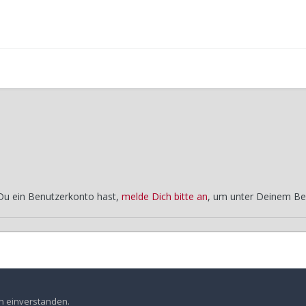
 Du ein Benutzerkonto hast,
melde Dich bitte an
, um unter Deinem Be
, 2013
Grüsch
en einverstanden.