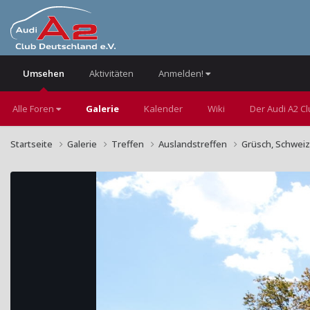
Umsehen
Aktivitäten
Anmelden!
Alle Foren
Galerie
Kalender
Wiki
Der Audi A2 C
Startseite
Galerie
Treffen
Auslandstreffen
Grüsch, Schweiz