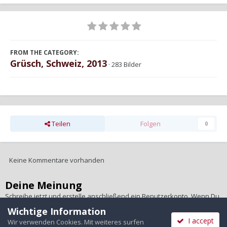
FROM THE CATEGORY:
Grüsch, Schweiz, 2013
· 283 Bilder
Teilen
Folgen
0
Keine Kommentare vorhanden
Deine Meinung
Schreibe jetzt und erstelle anschließend ein Benutzerkonto. Wenn Du
ein Benutzerkonto hast,
melde Dich bitte an
, um unter Deinem
Wichtige Information
Benutzernamen zu schreiben.
I accept
Wir verwenden Cookies. Mit weiteres surfen