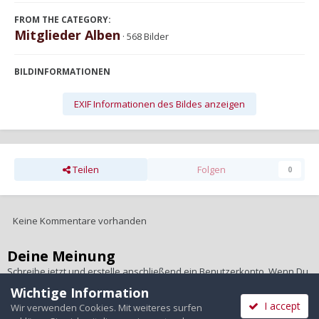
FROM THE CATEGORY:
Mitglieder Alben
· 568 Bilder
BILDINFORMATIONEN
EXIF Informationen des Bildes anzeigen
Teilen
Folgen
0
Keine Kommentare vorhanden
Deine Meinung
Schreibe jetzt und erstelle anschließend ein Benutzerkonto. Wenn Du
ein Benutzerkonto hast,
melde Dich bitte an
, um unter Deinem
Wichtige Information
Benutzernamen zu schreiben.
I accept
Wir verwenden Cookies. Mit weiteres surfen