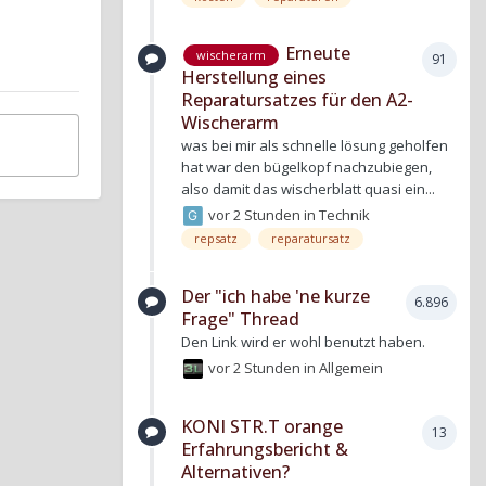
Erneute
wischerarm
91
Herstellung eines
Reparatursatzes für den A2-
Wischerarm
was bei mir als schnelle lösung geholfen
hat war den bügelkopf nachzubiegen,
also damit das wischerblatt quasi ein...
vor 2 Stunden
in
Technik
repsatz
reparatursatz
Der "ich habe 'ne kurze
6.896
Frage" Thread
Den Link wird er wohl benutzt haben.
vor 2 Stunden
in
Allgemein
KONI STR.T orange
13
Erfahrungsbericht &
Alternativen?