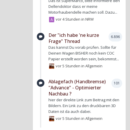
Das ist SuperMarco, bitte informiere den
Dellendoktor dass er meine
Motorhaubendelle machen soll. Dazu...
vor 4 Stunden
in
NRW
Der "ich habe 'ne kurze
6.896
Frage" Thread
Das kannst Du vorab prüfen. Sollte für
Deinen Wagen BISHER noch kein COC
Papier erstellt worden sein, bekommst...
vor 5 Stunden
in
Allgemein
Ablagefach (Handbremse)
101
"Advance" - Optimierter
Nachbau ?
hier der direkte Link zum Beitrag mit den
Bildern. Ein Link zu den druckbaren 3D
Daten ist da auch dabei.
vor 5 Stunden
in
Allgemein