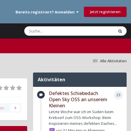
Jetzt registrieren
Bereits registriert? Anmelden
Alle Aktivitäten
Aktivitäten
Defektes Schiebedach
23
Open Sky OSS an unserem
Kleinen
gen
0
Letzte Woche war ich im Süden beim
Krebserl zum OSS-Workshop. Beim
Inspizieren meines defekten Daches...
vor 31 Minuten
in
Allgemein