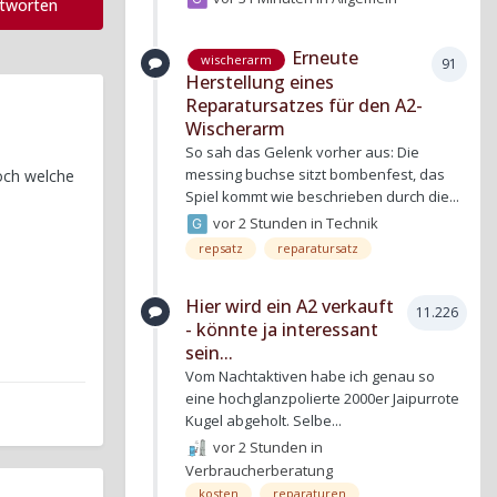
ntworten
Erneute
wischerarm
91
Herstellung eines
Reparatursatzes für den A2-
Wischerarm
So sah das Gelenk vorher aus: Die
messing buchse sitzt bombenfest, das
och welche
Spiel kommt wie beschrieben durch die...
vor 2 Stunden
in
Technik
repsatz
reparatursatz
Hier wird ein A2 verkauft
11.226
- könnte ja interessant
sein...
Vom Nachtaktiven habe ich genau so
eine hochglanzpolierte 2000er Jaipurrote
Kugel abgeholt. Selbe...
vor 2 Stunden
in
Verbraucherberatung
kosten
reparaturen