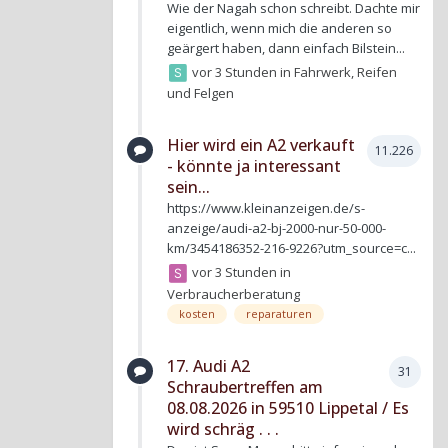
Wie der Nagah schon schreibt. Dachte mir
eigentlich, wenn mich die anderen so
geärgert haben, dann einfach Bilstein...
vor 3 Stunden
in
Fahrwerk, Reifen
und Felgen
Hier wird ein A2 verkauft
11.226
- könnte ja interessant
sein...
https://www.kleinanzeigen.de/s-
anzeige/audi-a2-bj-2000-nur-50-000-
km/3454186352-216-9226?utm_source=c...
vor 3 Stunden
in
Verbraucherberatung
kosten
reparaturen
17. Audi A2
31
Schraubertreffen am
08.08.2026 in 59510 Lippetal / Es
wird schräg . . .