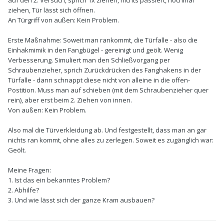
auf den 2. Versuch, sprich 1x ziehen, nichts passiert, nochmal
ziehen, Tür lässt sich öffnen.
An Türgriff von außen: Kein Problem.
Erste Maßnahme: Soweit man rankommt, die Türfalle - also die
Einhakmimik in den Fangbügel - gereinigt und geölt. Wenig
Verbesserung. Simuliert man den Schließvorgang per
Schraubenzieher, sprich Zurückdrücken des Fanghakens in der
Türfalle - dann schnappt diese nicht von alleine in die offen-
Postition. Muss man auf schieben (mit dem Schraubenzieher quer
rein), aber erst beim 2. Ziehen von innen.
Von außen: Kein Problem.
Also mal die Türverkleidung ab. Und festgestellt, dass man an gar
nichts ran kommt, ohne alles zu zerlegen. Soweit es zugänglich war:
Geölt.
Meine Fragen:
1. Ist das ein bekanntes Problem?
2. Abhilfe?
3. Und wie lässt sich der ganze Kram ausbauen?