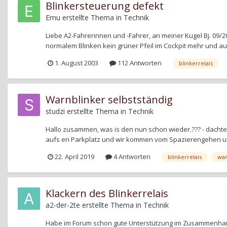
Blinkersteuerung defekt
Emu
erstellte Thema in
Technik
Liebe A2-Fahrerinnen und -Fahrer, an meiner Kugel Bj. 09/20
normalem Blinken kein grüner Pfeil im Cockpit mehr und a
1. August 2003
112 Antworten
blinkerrelais
Warnblinker selbstständig
studzi
erstellte Thema in
Technik
Hallo zusammen, was is den nun schon wieder.??? - dachte 
aufs en Parkplatz und wir kommen vom Spazierengehen und 
22. April 2019
4 Antworten
blinkerrelais
war
Klackern des Blinkerrelais
a2-der-2te
erstellte Thema in
Technik
Habe im Forum schon gute Unterstützung im Zusammenhang 