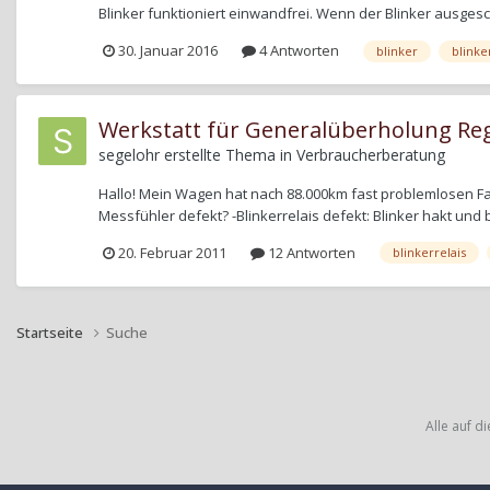
Blinker funktioniert einwandfrei. Wenn der Blinker ausgescha
30. Januar 2016
4 Antworten
blinker
blinke
Werkstatt für Generalüberholung Re
segelohr
erstellte Thema in
Verbraucherberatung
Hallo! Mein Wagen hat nach 88.000km fast problemlosen Fahr
Messfühler defekt? -Blinkerrelais defekt: Blinker hakt und bl
20. Februar 2011
12 Antworten
blinkerrelais
Startseite
Suche
Alle auf d