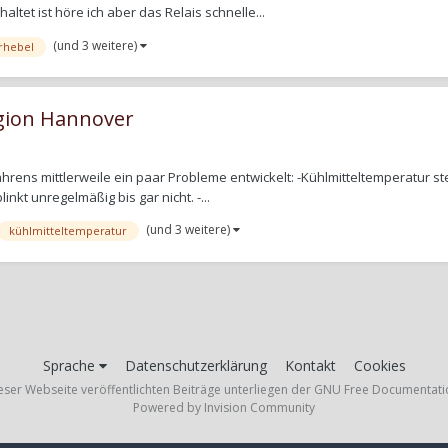
ltet ist höre ich aber das Relais schnelle...
(und 3 weitere)
rhebel
gion Hannover
ens mittlerweile ein paar Probleme entwickelt: -Kühlmitteltemperatur stei
inkt unregelmäßig bis gar nicht. -...
(und 3 weitere)
kühlmitteltemperatur
Sprache
Datenschutzerklärung
Kontakt
Cookies
ieser Webseite veröffentlichten Beiträge unterliegen der GNU Free Documentati
Powered by Invision Community