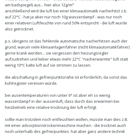
am badspiegel) aus... hier also 12g/m³
anschließend wird die luft bei einer klimaautomatik nacherhitzt z.b.
auf 22°C - hat ja aber nur noch 10g wasserdampf - was nur noch
einer relativen Luftfeuchte von rund 50% entspricht - die luft wurde
also getrocknet.
p.s. übrigens ist das fehlende automatische nacherhitzen auch der
grund, warum viele klimaanlagenfahrer (nicht klimaautomatikfahrer)
gerne krank werden... sie vergessen den heizungsregler
aufzudrehen und lieber etwas mehr 22°C "nacherwärmte" luft statt
wenig 10°C kalte luft auf sie strömen zu lassen.
die abschaltung in gefrierpunktsnähe ist erforderlich, da sonst das
kühlregister vereisen würde.
bei ausentemperaturen von unter 6° ist aber eh so wenig
wasserdampf in der aussenluft, dass durch das erwärmen bei
heizbetrieb eine relative trocknung der luft erfolgt.
sollte man trotzdem noch entfeuchten wollen, müsste man dies z.B.
mit einer adsorptionstrockenmaschine machen - die trocknet auch
noch unterhalb des gefrierpunktes. hat aber ganz andere technik