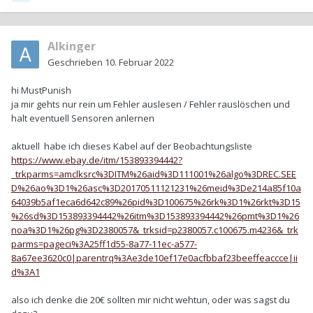
Alkinger
Geschrieben
10. Februar 2022
hi MustPunish
ja mir gehts nur rein um Fehler auslesen / Fehler rauslöschen und
halt eventuell Sensoren anlernen
aktuell habe ich dieses Kabel auf der Beobachtungsliste
https://www.ebay.de/itm/153893394442?
_trkparms=amclksrc%3DITM%26aid%3D111001%26algo%3DREC.SEE
D%26ao%3D1%26asc%3D20170511121231%26meid%3De214a85f10a
64039b5af1eca6d642c89%26pid%3D100675%26rk%3D1%26rkt%3D15
%26sd%3D153893394442%26itm%3D153893394442%26pmt%3D1%26
noa%3D1%26pg%3D2380057&_trksid=p2380057.c100675.m4236&_trk
parms=pageci%3A25ff1d55-8a77-11ec-a577-
8a67ee3620c0|parentrq%3Ae3de10ef17e0acfbbaf23beeffeaccce|ii
d%3A1
also ich denke die 20€ sollten mir nicht wehtun, oder was sagst du