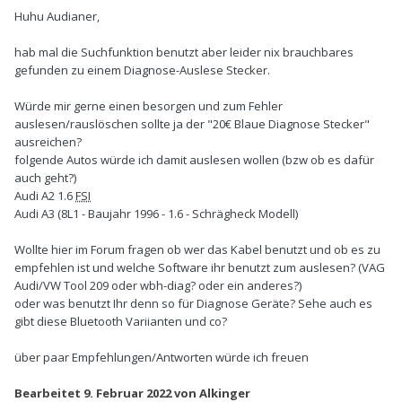
Huhu Audianer,
hab mal die Suchfunktion benutzt aber leider nix brauchbares
gefunden zu einem Diagnose-Auslese Stecker.
Würde mir gerne einen besorgen und zum Fehler
auslesen/rauslöschen sollte ja der "20€ Blaue Diagnose Stecker"
ausreichen?
folgende Autos würde ich damit auslesen wollen (bzw ob es dafür
auch geht?)
Audi A2 1.6
FSI
Audi A3 (8L1 - Baujahr 1996 - 1.6 - Schrägheck Modell)
Wollte hier im Forum fragen ob wer das Kabel benutzt und ob es zu
empfehlen ist und welche Software ihr benutzt zum auslesen? (VAG
Audi/VW Tool 209 oder wbh-diag? oder ein anderes?)
oder was benutzt Ihr denn so für Diagnose Geräte? Sehe auch es
gibt diese Bluetooth Variianten und co?
über paar Empfehlungen/Antworten würde ich freuen
Bearbeitet
9. Februar 2022
von Alkinger