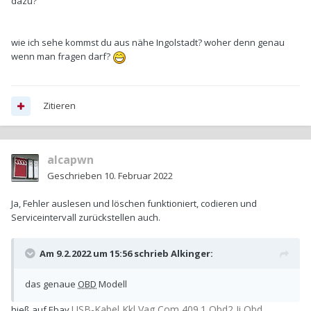
dazu?
wie ich sehe kommst du aus nähe Ingolstadt? woher denn genau
wenn man fragen darf?
Zitieren
alcapwn
Geschrieben
10. Februar 2022
Ja, Fehler auslesen und löschen funktioniert, codieren und
Serviceintervall zurückstellen auch.
Am 9.2.2022 um 15:56 schrieb
Alkinger
:
das genaue
OBD
Modell
USB-Kabel Kkl Vag Com 409.1 Obd2 Ii Obd
hieß auf Ebay