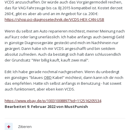
VCDS anzuschaffen. Dir würde auch das Vorgängermodell reichen,
das für VAG Fahrzeuge bis ca. BJ 2015 kompatibel ist. Kostet derzeit
260 €, gibt es aber ab und an im Angebot für ca. 200 €:
https://shop.pci-diagnosetechnik.de/VCDS-HEX-CAN-USB
Wenn du selbst am Auto reparieren möchtest, meiner Meinung nach
auf kurz oder lang unerlässlich. Ich habe anfangs auch (wenig) Geld
in günstige Diagnosegeräte gesteckt und mich im Nachhinein nur
geärgert. Dann habe ich mir VCDS angeschafft und bin seitdem
absolut zufrieden. Auch da bestätigt sich halt dann schlussendlich
der Grundsatz "Wer billig kauft, kauft zwei mal".
Edit: Ich habe gerade nochmal nachgesehen. Wenn du unbedingt
ein günstiges "blaues
OBD
Kabel" möchtest, dann kann ich dir noch
das empfehlen. Hatte ich selbst anfangs in Benutzung - hat soweit
auch funktioniert, aber eben kein VCDS.
https://www.ebay.de/p/10031008897?iid=112516205534
Bearbeitet
9. Februar 2022
von MustPunish
Zitieren