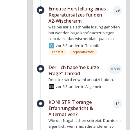
Erneute Herstellung eines
89
Reparatursatzes für den
A2-Wischerarm
was bei mir als schnelle lösung geholfen
hat war den bügelkopf nachzubiegen,
also damit das wischerblatt quasi ein...
vor 6 Stunden
in
Technik
repsatz
reparatursatz
Der "ich habe 'ne kurze
6.896
Frage" Thread
Den Link wird er wohl benutzt haben.
vor 6 Stunden
in
Allgemein
KONI STR.T orange
13
Erfahrungsbericht &
Alternativen?
Wie der Nagah schon schreibt. Dachte mir
eigentlich, wenn mich die anderen so