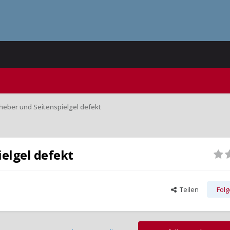
heber und Seitenspielgel defekt
elgel defekt
Teilen
Fol