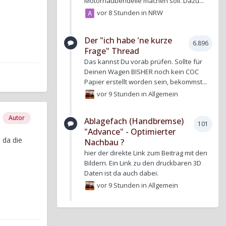
Motorhaubendelle machen soll. Dazu...
vor 8 Stunden
in
NRW
Der "ich habe 'ne kurze
6.896
Frage" Thread
Das kannst Du vorab prüfen. Sollte für
Deinen Wagen BISHER noch kein COC
Papier erstellt worden sein, bekommst...
vor 9 Stunden
in
Allgemein
Autor
Ablagefach (Handbremse)
101
"Advance" - Optimierter
 da die
Nachbau ?
hier der direkte Link zum Beitrag mit den
Bildern. Ein Link zu den druckbaren 3D
Daten ist da auch dabei.
vor 9 Stunden
in
Allgemein