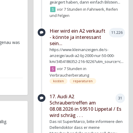
geärgert haben, dann einfach Bilstein...
vor 7 Stunden
in
Fahrwerk, Reifen
und Felgen
Hier wird ein A2 verkauft
11.226
- könnte ja interessant
s genau was
sein...
https://www.kleinanzeigen.de/s-
anzeige/audi-a2-bj-2000-nur-50-000-
km/3454186352-216-9226?utm_source=c...
vor 7 Stunden
in
Verbraucherberatung
kosten
reparaturen
17. Audi A2
31
Schraubertreffen am
08.08.2026 in 59510 Lippetal / Es
wird schräg . . .
lig.
Das ist SuperMarco, bitte informiere den
Dellendoktor dass er meine