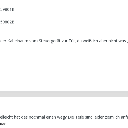
959801B
959802B
ur der Kabelbaum vom Steuergerät zur Tür, da weiß ich aber nicht wa
lleicht hat das nochmal einen weg? Die Teile sind leider ziemlich anfäl
nse