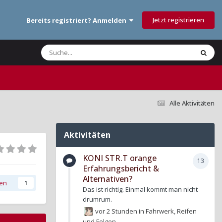
Jetzt registrieren
Bereits registriert? Anmelden
Alle Aktivitäten
Aktivitäten
KONI STR.T orange
13
Erfahrungsbericht &
Alternativen?
gen
1
Das ist richtig. Einmal kommt man nicht
drumrum.
vor 2 Stunden
in
Fahrwerk, Reifen
und Felgen