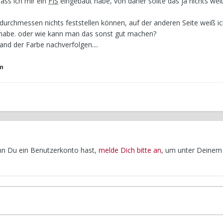
ass ich mir ein
FIS
eingebaut habe, von daher sollte das ja nichts wei
durchmessen nichts feststellen können, auf der anderen Seite weiß i
 habe. oder wie kann man das sonst gut machen?
and der Farbe nachverfolgen....
m
enn Du ein Benutzerkonto hast,
melde Dich bitte an
, um unter Deinem