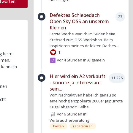
ntworten
Defektes Schiebedach
23
Open Sky OSS an unserem
Kleinen
Letzte Woche war ich im Süden beim
Krebserl zum OSS-Workshop. Beim
Inspizieren meines defekten Daches...
1
ng beim
vor 4 Stunden
in
Allgemein
ommen.
 kann ich
Hier wird ein A2 verkauft
11.226
- könnte ja interessant
inen
sein...
Vom Nachtaktiven habe ich genau so
acht
eine hochglanzpolierte 2000er Jaipurrote
Kugel abgeholt. Selbe...
vor 6 Stunden
in
Verbraucherberatung
kosten
reparaturen