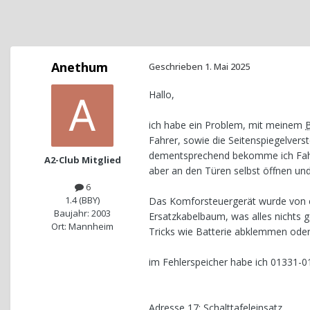
Anethum
Geschrieben
1. Mai 2025
Hallo,
ich habe ein Problem, mit meinem
Fahrer, sowie die Seitenspiegelverst
dementsprechend bekomme ich Fahrer
A2-Club Mitglied
aber an den Türen selbst öffnen und
6
1.4 (BBY)
Das Komforsteuergerät wurde von ecu
Baujahr: 2003
Ersatzkabelbaum, was alles nichts g
Ort: Mannheim
Tricks wie Batterie abklemmen oder 
im Fehlerspeicher habe ich 01331-0
Adresse 17: Schalttafeleinsatz