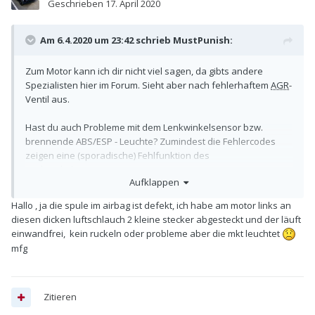
Geschrieben
17. April 2020
Am 6.4.2020 um 23:42 schrieb
MustPunish
:
Zum Motor kann ich dir nicht viel sagen, da gibts andere
Spezialisten hier im Forum. Sieht aber nach fehlerhaftem
AGR
-
Ventil aus.
Hast du auch Probleme mit dem Lenkwinkelsensor bzw.
brennende ABS/ESP - Leuchte? Zumindest die Fehlercodes
zeigen eine (sporadische) Fehlfunktion des
Lenkwinkelsensors.
Aufklappen
Hallo , ja die spule im airbag ist defekt, ich habe am motor links an
diesen dicken luftschlauch 2 kleine stecker abgesteckt und der läuft
einwandfrei, kein ruckeln oder probleme aber die mkt leuchtet
mfg
Zitieren