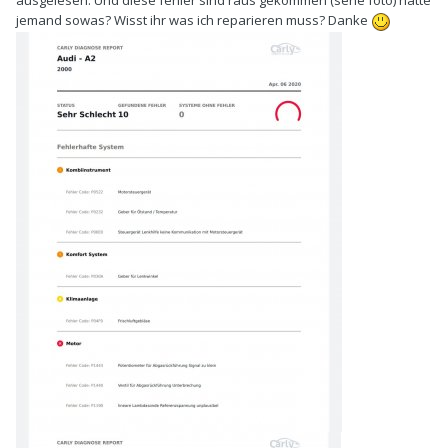
ausgelesen. Und diese fehler sind raus gekommen (sehe foto) hatte
jemand sowas? Wisst ihr was ich reparieren muss? Danke